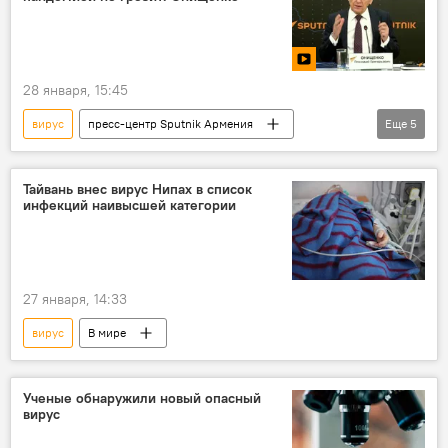
28 января, 15:45
вирус
пресс-центр Sputnik Армения
Еще
5
Пресс-центр
здоровье
медицина
вирусолог
Видео
Тайвань внес вирус Нипах в список
инфекций наивысшей категории
27 января, 14:33
вирус
В мире
Ученые обнаружили новый опасный
вирус