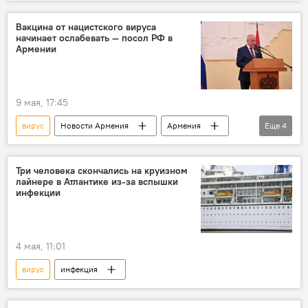
Новости Армения
Вакцина от нацистского вируса
начинает ослабевать — посол РФ в
Армении
9 мая, 17:45
вирус
Новости Армения
Армения
Еще
4
Политика
Общество
посол
РФ
Три человека скончались на круизном
лайнере в Атлантике из-за вспышки
инфекции
4 мая, 11:01
вирус
инфекция