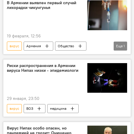
В Армении выявлен первый случай
лихорадки чикунгунья
19 февраля, 12:56
вирус
Армения
Общество
Еще
1
Новости Армения
Риски распространения в Армении
вируса Нипах низки - эпидемиологи
29 января, 23:50
вирус
ВОЗ
медицина
Вирус Нипах особо опасен, но
пандемией не грозит: Онищенко