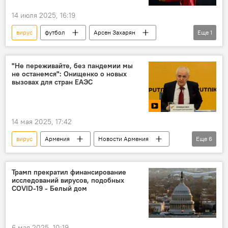
14 июля 2025, 16:19
вирус
футбол
Арсен Захарян
Еще
1
Спорт
"Не переживайте, без пандемии мы
не останемся": Онищенко о новых
вызовах для стран ЕАЭС
14 мая 2025, 17:42
вирус
Армения
Новости Армения
Еще
6
Пресс-центр
пресс-центр Sputnik Армения
Видео
здравоохранение
Трамп прекратил финансирование
исследований вирусов, подобных
медицина
инфекция
COVID-19 - Белый дом
6 мая 2025, 10:19