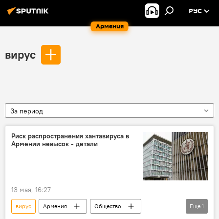
РУС
Армения
вирус
За период
Риск распространения хантавируса в
Армении невысок - детали
13 мая, 16:27
вирус
Армения
Общество
Еще
1