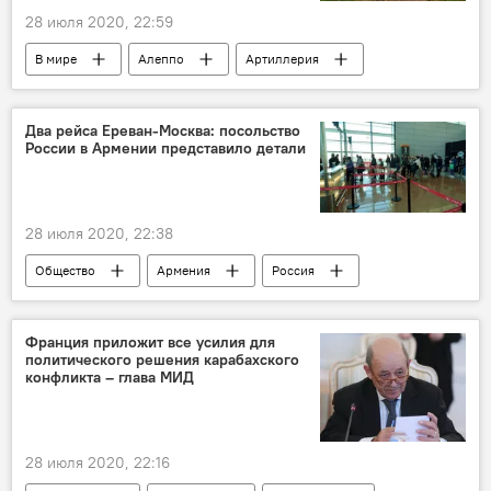
28 июля 2020, 22:59
В мире
Алеппо
Артиллерия
армия
СМИ
Два рейса Ереван-Москва: посольство
России в Армении представило детали
28 июля 2020, 22:38
Общество
Армения
Россия
В мире
Рейсы в Армению и из нее в период пандемии
Франция приложит все усилия для
политического решения карабахского
Ереван
Москва
Новости Армения
конфликта – глава МИД
рейс
28 июля 2020, 22:16