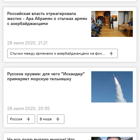
Пашинян Никол
коронавирус
Беларусь
заражение
Российская власть отреагировала
жестко - Ара Абрамян о стычках армян
Новости Армения
Коронавирус в Армении
с азербайджанцами
28 июля 2020, 21:21
Стычки между армянами и азербайджанцами на фоне эскалации ситуации на границе
Политика
Армения
Союз армян России
азербайджанцы
Русское оружие: для чего "Искандер"
примеряет морскую тельняшку
стычка
28 июля 2020, 20:55
Россия
В мире
На его долю выпало многое! Что