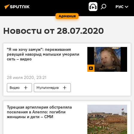
РУС
Армения
Новости от 28.07.2020
"Я не хочу замуж": переживания
ревущей навзрыд малышки уморили
сеть – видео
28 июля 2020, 23:21
Видео
Мультимедиа
Вирусные видео - смотреть всем
замуж
девочка
жизнь
Турецкая артиллерия обстреляла
поселения в Алеппо: погибли
женщины и дети – СМИ