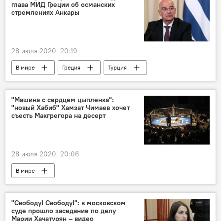
глава МИД Греции об османских
стремлениях Анкары
28 июля 2020, 20:19
В мире
Греция
Турция
МИД
Анкара
Европа
власть
"Машина с сердцем цыпленка":
"новый Хабиб" Хамзат Чимаев хочет
съесть Макгрегора на десерт
28 июля 2020, 20:06
В мире
"Свободу! Свободу!": в московском
суде прошло заседание по делу
Марии Хачатурян – видео