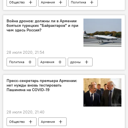
Общество
Армения
Политика
Франция
конфликт
граница
Париж
Новости Армения
Война дронов: должны ли в Армении
бояться турецких "Байрактаров" и при
Обострение ситуации на армяно-азербайджанской границе
чем здесь Россия?
28 июля 2020, 21:54
Политика
Армения
дроны
Пресс-секретарь премьера Армении:
нет нужды вновь тестировать
Пашиняна на COVID-19
28 июля 2020, 21:40
Общество
Армения