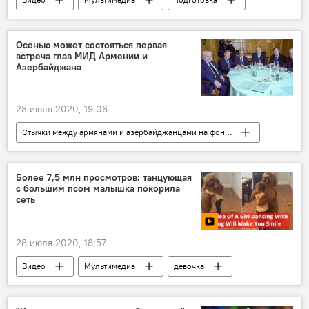
Полет
Осенью может состояться первая
встреча глав МИД Армении и
Азербайджана
28 июля 2020, 19:06
Стычки между армянами и азербайджанцами на фоне эскалации ситуации на границе
Политика
Армения
Россия
В мире
министры
Азербайджан
Более 7,5 млн просмотров: танцующая
с большим псом малышка покорила
МГ ОБСЕ
сеть
28 июля 2020, 18:57
Видео
Мультимедиа
девочка
танец
пес