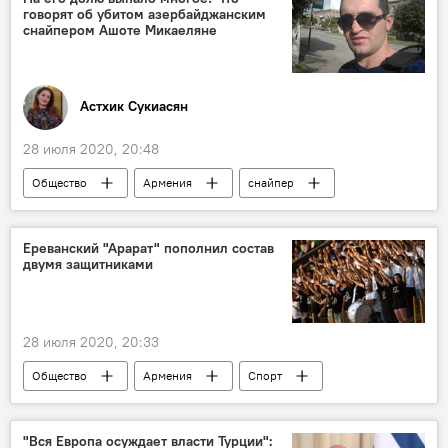
говорят об убитом азербайджанским
снайпером Ашоте Микаеляне
Астхик Сукиасян
28 июля 2020, 20:48
Общество
Армения
снайпер
гибель
военнослужащий
Ереванский "Арарат" пополнил состав
двумя защитниками
28 июля 2020, 20:33
Общество
Армения
Спорт
Новости Армения
Ереван
Арарат
защитник
"Вся Европа осуждает власти Турции":