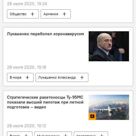
28 июля 2020, 19:24
Общество
Армения
Новости Армения
закон
СНБ
Лукашенко переболел коронавирусом
28 июля 2020, 19:18
В мире
Лукашенко Александр
коронавирус
Коронавирус в Армении
Стратегические ракетоносцы Ту-95МС
показали высший пилотаж при летной
подготовке – видео
28 июля 2020, 19:12
Видео
Мультимедиа
подготовка