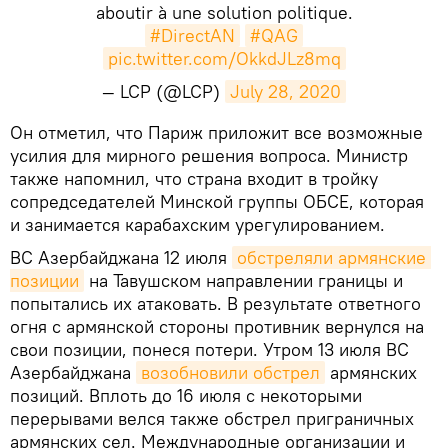
aboutir à une solution politique.
#DirectAN
#QAG
pic.twitter.com/OkkdJLz8mq
— LCP (@LCP)
July 28, 2020
​Он отметил, что Париж приложит все возможные
усилия для мирного решения вопроса. Министр
также напомнил, что страна входит в тройку
сопредседателей Минской группы ОБСЕ, которая
и занимается карабахским урегулированием.
ВС Азербайджана 12 июля
обстреляли армянские 
позиции
на Тавушском направлении границы и
попытались их атаковать. В результате ответного
огня с армянской стороны противник вернулся на
свои позиции, понеся потери. Утром 13 июля ВС
Азербайджана
возобновили обстрел
армянских
позиций. Вплоть до 16 июля с некоторыми
перерывами велся также обстрел приграничных
армянских сел. Международные организации и