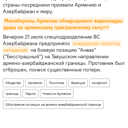
страны-посредники призвали Армению и
Азербайджан к миру.
Минобороны Армении обнародовало видеокадры 
удара по армянскому приграничному селу>>
Вечером 21 июля спецподразделение ВС
Азербайджана предприняло
очередную попытку 
нападения
на боевую позицию "Анвах"
("Бесстрашный") на Тавушском направлении
армяно-азербайджанской границы. Противник был
отброшен, понеся существенные потери.
Общество
Армения
Политика
Франция
конфликт
граница
Париж
Новости Армения
Обострение ситуации на армяно-азербайджанской границе