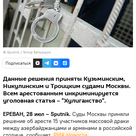
© Sputnik / Тимур Батыршин
Подписаться
Данные решения приняты Кузьминским,
Никулинским и Троицким судами Москвы.
Всем арестованным инкриминируется
уголовная статья – "Хулиганство".
ЕРЕВАН, 28 июл – Sputnik.
Суды Москвы приняли
решение об аресте 15 участников массовой драки
между азербайджанцами и армянами в российской
столице, сообщает
РИА Новости
.