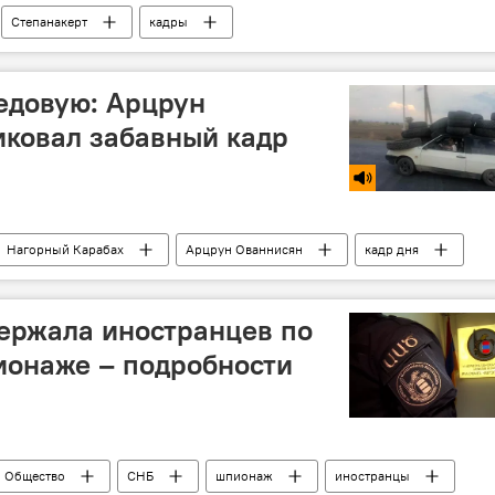
Степанакерт
кадры
ах
обстрел
едовую: Арцрун
иковал забавный кадр
Нагорный Карабах
Арцрун Ованнисян
кадр дня
ержала иностранцев по
ионаже – подробности
Общество
СНБ
шпионаж
иностранцы