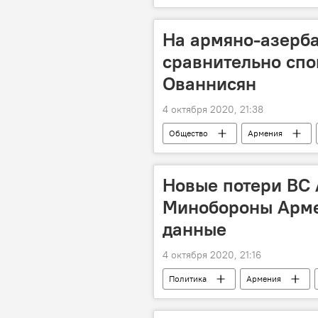
На армяно-азерб
сравнительно спо
Ованнисян
4 октября 2020, 21:38
Общество
Армения
Новые потери ВС
Минобороны Арме
данные
4 октября 2020, 21:16
Политика
Армения
Минобороны
Наступление 