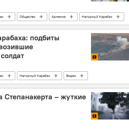
ах
Общество
Армения
Нагорный Карабах
арабаха: подбиты
евозившие
 солдат
ах
Нагорный Карабах
Видео
ны
солдаты
карабахский конфликт
а Степанакерта – жуткие