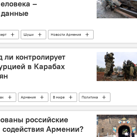
еловека –
 данные
керт
Шуши
Новости Армения
ах
обстрел
 ли контролирует
урцией в Карабах
ян
ах
Армения
В мире
Политика
 Никол
Азербайджан
боевики
наемник
вованы российские
 содействия Армении?