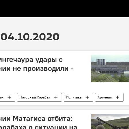
04.10.2020
нгечаура удары с
ии не производили -
ах
Нагорный Карабах
Политика
Армения
нии Матагиса отбита:
рабаха о ситуации на