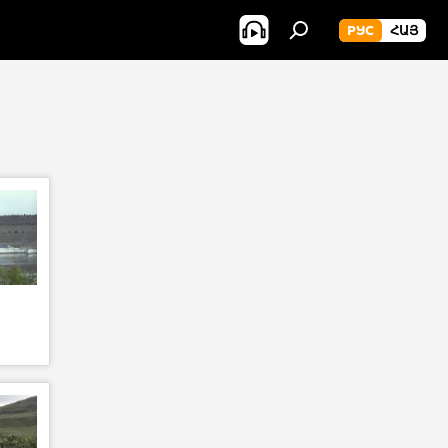
РУС
ՀԱՅ