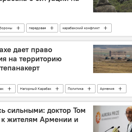
обороны
передовая
карабахский конфликт
ах
Матагис
атака
ахе дает право
ия на территорию
тепанакерт
ах
Нагорный Карабах
Политика
Армения
сь сильными: доктор Том
 к жителям Армении и