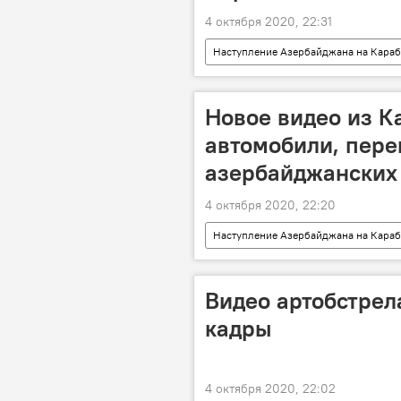
4 октября 2020, 22:31
Наступление Азербайджана на Караб
В мире
Том Катена
Новое видео из К
автомобили, пер
азербайджанских
4 октября 2020, 22:20
Наступление Азербайджана на Караб
Мультимедиа
Армия оборо
автомобиль
Видео артобстрел
кадры
4 октября 2020, 22:02