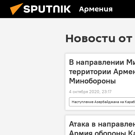
Армения
Новости от 
В направлении Ми
территории Армен
Минобороны
4 октября 2020, 23:17
Наступление Азербайджана на Караб
Азербайджан
Атака в направле
Армия обороны Ка