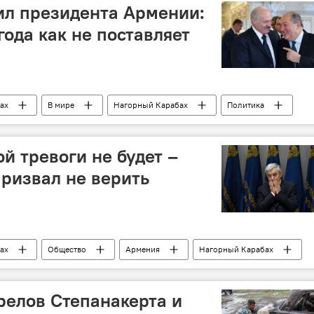
уженные силы
бой
ил президента Армении:
года как не поставляет
ах
В мире
Нагорный Карабах
Политика
Беларусь
Азербайджан
ие
й тревоги не будет –
ризвал не верить
ах
Общество
Армения
Нагорный Карабах
тревога
трелов Степанакерта и