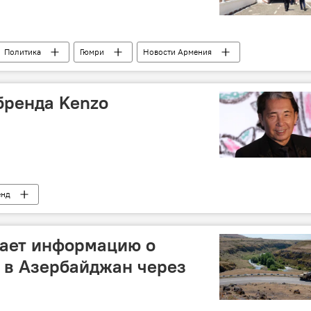
Политика
Гюмри
Новости Армения
ах
Договор
Премьер
бренда Kenzo
енд
гает информацию о
 в Азербайджан через