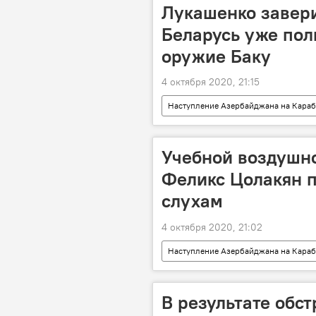
карабахский конфликт
Воор
Лукашенко завер
Беларусь уже пол
оружие Баку
4 октября 2020, 21:15
Наступление Азербайджана на Караб
Армения
Армен Саркисян
Лукашенко Александр
оруж
Учебной воздушно
Феликс Цолакян п
слухам
4 октября 2020, 21:02
Наступление Азербайджана на Караб
МЧС
Феликс Цолакян
В результате обс