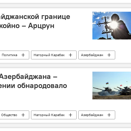
айджанской границе
койно – Арцрун
Политика
Нагорный Карабах
Азербайджан
 Азербайджана –
нии обнародовало
Общество
Нагорный Карабах
Азербайджан
Азербайджана на Карабах
Новости Армения