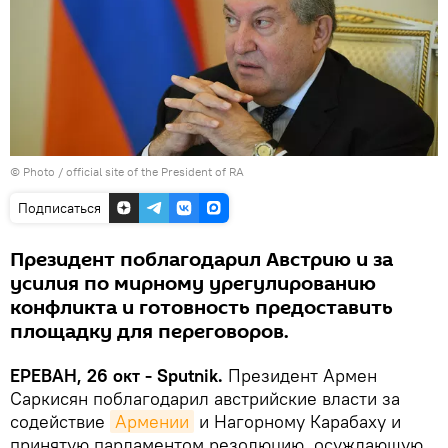
©
Photo / official site of the President of RA
Подписаться
Президент поблагодарил Австрию и за
усилия по мирному урегулированию
конфликта и готовность предоставить
площадку для переговоров.
ЕРЕВАН, 26 окт - Sputnik.
Президент Армен
Саркисян поблагодарил австрийские власти за
содействие
Армении
и Нагорному Карабаху и
принятую парламентом резолюцию, осуждающую