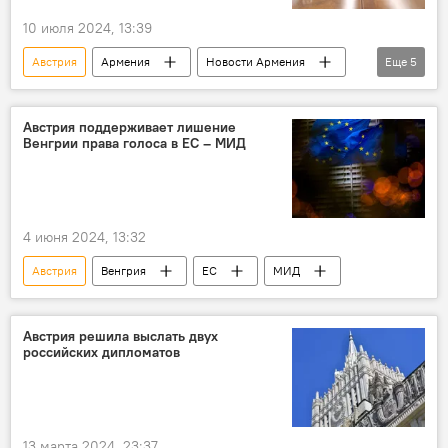
10 июля 2024, 13:39
Австрия
Армения
Новости Армения
Еще
5
Политика
сотрудничество
министр обороны
генсек
МО
Австрия поддерживает лишение
Венгрии права голоса в ЕС – МИД
4 июня 2024, 13:32
Австрия
Венгрия
ЕС
МИД
Австрия решила выслать двух
российских дипломатов
13 марта 2024, 23:37