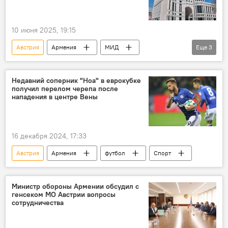
10 июня 2025, 19:15
Австрия
Армения
МИД
Еще
3
соболезнования
Политика
Новости Армения
Недавний соперник "Ноа" в еврокубке
получил перелом черепа после
нападения в центре Вены
16 декабря 2024, 17:33
Австрия
Армения
футбол
Спорт
Министр обороны Армении обсудил с
генсеком МО Австрии вопросы
сотрудничества