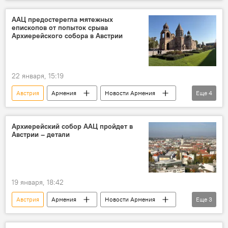
Грузия
ААЦ предостерегла мятежных
епископов от попыток срыва
Архиерейского собора в Австрии
22 января, 15:19
Австрия
Армения
Новости Армения
Еще
4
Политика
ААЦ
епископ
собор
Архиерейский собор ААЦ пройдет в
Австрии – детали
19 января, 18:42
Австрия
Армения
Новости Армения
Еще
3
Политика
Общество
ААЦ