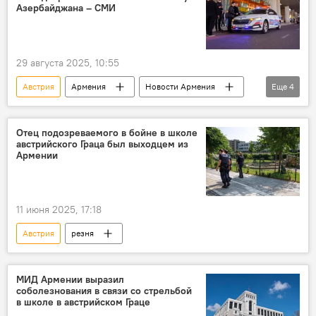
Азербайджана – СМИ
29 августа 2025, 10:55
Австрия
Армения
Новости Армения
Еще
4
Политика
шпионаж
консул
Азербайджан
Отец подозреваемого в бойне в школе
австрийского Граца был выходцем из
Армении
11 июня 2025, 17:18
Австрия
резня
МИД Армении выразил
соболезнования в связи со стрельбой
в школе в австрийском Граце