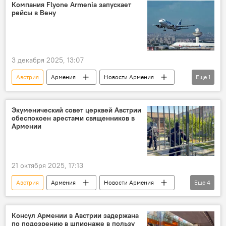
Компания Flyone Armenia запускает
рейсы в Вену
3 декабря 2025, 13:07
Австрия
Армения
Новости Армения
Еще
1
Вена
Экуменический совет церквей Австрии
обеспокоен арестами священников в
Армении
21 октября 2025, 17:13
Австрия
Армения
Новости Армения
Еще
4
Политика
Общество
священники
арест
Консул Армении в Австрии задержана
по подозрению в шпионаже в пользу