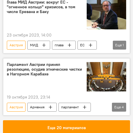
Новости Армения
Глава МИД Австрии: вокруг ЕС -
"огненное кольцо" кризисов, в том
числе Еревана и Баку
23 октября 2023, 14:00
Австрия
МИД
глава
ЕС
Еще
1
В мире
Парламент Австрии принял
резолюцию, осудив этнические чистки
в Нагорном Карабахе
19 октября 2023, 23:14
Австрия
Армения
парламент
Еще
4
резолюция
Нагорный Карабах
Политика
Новости Армения
Еще 20 материалов