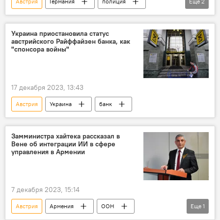
Австрия
Германия
полиция
Еще
2
исламист
В мире
Украина приостановила статус
австрийского Райффайзен банка, как
"спонсора войны"
17 декабря 2023, 13:43
Австрия
Украина
банк
Замминистра хайтека рассказал в
Вене об интеграции ИИ в сфере
управления в Армении
7 декабря 2023, 15:14
Австрия
Армения
ООН
Еще
1