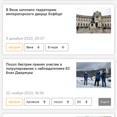
Искусственный интеллект
В Вене затопило территорию
императорского дворца Хофбург
6 декабря 2023, 20:07
Австрия
Вена
В мире
Посол Австрии принял участие в
патрулировании с наблюдателями ЕС
близ Джермука
22 ноября 2023, 18:39
Австрия
Армения
посол
ЕС
Еще
4
миссия
Джермук
Политика