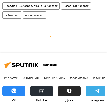
Наступление Азербайджана на Карабах
Нагорный Карабах
омбудсмен
пострадавшие
Армения
НОВОСТИ
АРМЕНИЯ
ЭКОНОМИКА
ПОЛИТИКА
В МИРЕ
VK
Rutube
Дзен
Telegram