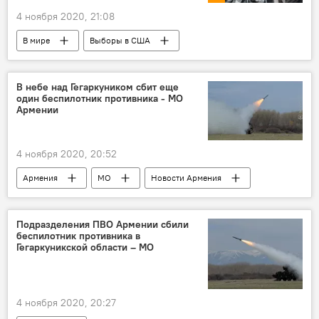
4 ноября 2020, 21:08
В мире
Выборы в США
выборы президента США
Иран
Голос
В небе над Гегаркуником сбит еще
один беспилотник противника - МО
Армении
4 ноября 2020, 20:52
Армения
МО
Новости Армения
Наступление Азербайджана на Карабах
беспилотник
ПВО
Подразделения ПВО Армении сбили
беспилотник противника в
Гегаркуникской области – МО
4 ноября 2020, 20:27