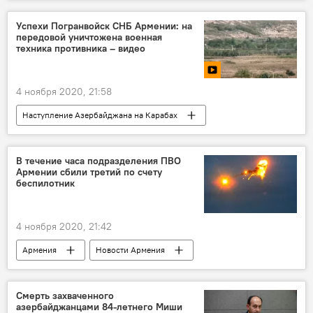
Нагорный Карабах
Политика
Армения
В мире
Азербайджан
Успехи Погранвойск СНБ Армении: на
передовой уничтожена военная
ЕСПЧ
плен
техника противника – видео
Вопрос пленных, заложников, без вести пропавших и погибших в Карабахе
4 ноября 2020, 21:58
Наступление Азербайджана на Карабах
Видео
Мультимедиа
Нагорный Карабах
Армения
СНБ
В течение часа подразделения ПВО
Армении сбили третий по счету
военная техника
противник
беспилотник
4 ноября 2020, 21:42
Армения
Новости Армения
Наступление Азербайджана на Карабах
беспилотник
ПВО
Смерть захваченного
азербайджанцами 84-летнего Миши