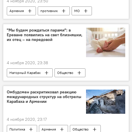
4 ноября 2020, 23:50
Армения
противник
МО
Азербайджан
потери
военная техника
"Мы будем рождаться парами": в
Ереване появились на свет близняшки,
Наступление Азербайджана на Карабах
их отец – на передовой
БПЛА
4 ноября 2020, 23:38
Нагорный Карабах
Общество
Армения
Ереван
передовая
женщина
Новости Армения
дети
Омбудсмен раскритиковал реакцию
международных структур на обстрелы
Карабаха и Армении
4 ноября 2020, 23:17
Политика
Армения
Общество