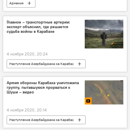
Армения
Наступление Азербайджана на Карабах
Азербайджан
противник
Главное – транспортные артерии:
эксперт объяснил, где решается
беспилотник
Вооруженные силы
судьба войны в Карабахе
ПВО
4 ноября 2020, 20:24
Наступление Азербайджана на Карабах
Нагорный Карабах
Политика
Армения
Азербайджан
Армия обороны Карабаха уничтожила
группу, пытавшуюся прорваться к
Ильхам Алиев
война
эксперт
Шуши – видео
4 ноября 2020, 20:14
Наступление Азербайджана на Карабах
Видео
Мультимедиа