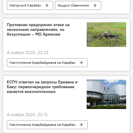
Нагорный Карабах
Арцрун Ованнисян
Азербайджан
дорога
Наступление Азербайджана на Карабах
Противник предпринял атаки на
нескольких направлениях, но
безопасность
безуспешно – МО Армении
4 ноября 2020, 22:23
Наступление Азербайджана на Карабах
Нагорный Карабах
Азербайджан
Армия обороны
Вооруженные силы
ЕСПЧ ответил на запросы Еревана и
Баку: первоочередное требование
касается военнопленных
4 ноября 2020, 22:13
Наступление Азербайджана на Карабах