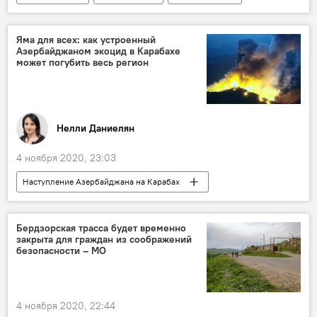
Нагорный Карабах
омбудсмен
Наступление Азербайджана на Карабах
Яма для всех: как устроенный
Азербайджаном экоцид в Карабахе
обстрел
может погубить весь регион
Нелли Даниелян
4 ноября 2020, 23:03
Наступление Азербайджана на Карабах
Нагорный Карабах
Общество
Армения
В мире
Азербайджан
Бердзорская трасса будет временно
закрыта для граждан из соображений
Турция
Колумнисты
экология
безопасности – МО
природа
4 ноября 2020, 22:44