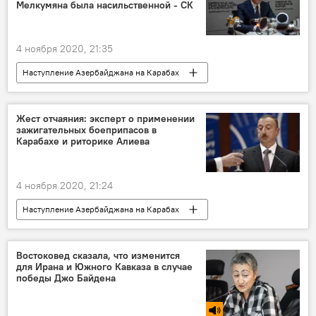
Мелкумяна была насильственной - СК
4 ноября 2020, 21:35
Наступление Азербайджана на Карабах
Нагорный Карабах
Политика
Армения
Общество
убийство
Жест отчаяния: эксперт о применении
зажигательных боеприпасов в
азербайджанцы
Азербайджан
Карабахе и риторике Алиева
4 ноября 2020, 21:24
Наступление Азербайджана на Карабах
Нагорный Карабах
Политика
Армения
В мире
Азербайджан
Востоковед сказала, что изменится
для Ирана и Южного Кавказа в случае
Ильхам Алиев
победы Джо Байдена