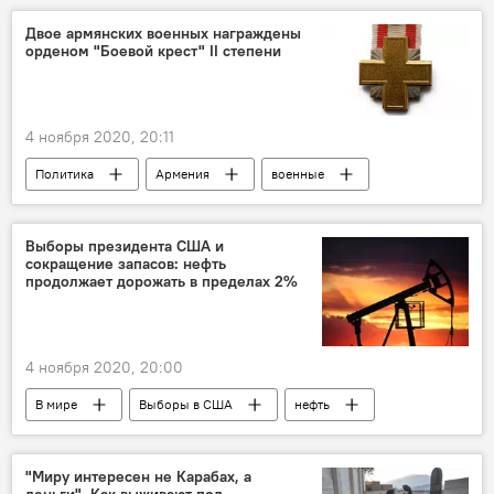
Нагорный Карабах
Армия обороны
Двое армянских военных награждены
орденом "Боевой крест" II степени
беспилотник
Вооруженные силы
4 ноября 2020, 20:11
Политика
Армения
военные
награждение
Выборы президента США и
сокращение запасов: нефть
продолжает дорожать в пределах 2%
4 ноября 2020, 20:00
В мире
Выборы в США
нефть
"Миру интересен не Карабах, а
деньги". Как выживают под