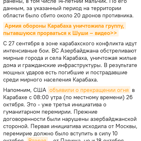
ранены, в том числе 14-летний мальчик. По его
данным, за указанный период на территории
области было сбито около 20 дронов противника.
Армия обороны Карабаха уничтожила группу, 
пытавшуюся прорваться к Шуши – видео>>
С 27 сентября в зоне карабахского конфликта идут
интенсивные бои. ВС Азербайджана обстреливают
мирные города и села Карабаха, уничтожая жилые
дома и гражданские инфраструктуры. В результате
мощных ударов есть погибшие и пострадавшие
среди мирного населения Карабаха.
Напомним, США
объявили о прекращении огня
в
Карабахе с 08:00 утра (по местному времени) 26
октября. Это - уже третья инициатива о
гуманитарном перемирии. Прежние
договоренности были нарушены азербайджанской
стороной. Первая инициатива исходила от Москвы,
перемирие должно было вступить в силу 10
октября.
Вторая
- от Парижа, но и 18 октября