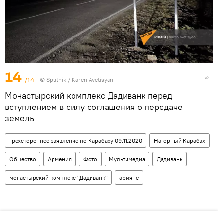
14
/14
© Sputnik / Karen Avetisyan
Монастырский комплекс Дадиванк перед
вступлением в силу соглашения о передаче
земель
Трехстороннее заявление по Карабаху 09.11.2020
Нагорный Карабах
Общество
Армения
Фото
Мультимедиа
Дадиванк
монастырский комплекс "Дадиванк"
армяне