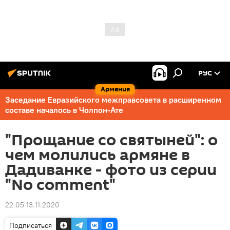
РУС
Армения
Заседание Евразийского межправсовета в расширенном
составе началось в Чолпон-Ате
"Прощание со святыней": о
чем молились армяне в
Дадиванке - фото из серии
"No comment"
22:05 13.11.2020
Подписаться