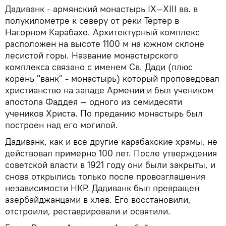
Дадиванк - армянский монастырь IX—XIII вв. в
полукилометре к северу от реки Тертер в
Нагорном Карабахе. Архитектурный комплекс
расположен на высоте 1100 м на южном склоне
лесистой горы. Название монастырского
комплекса связано с именем Св. Дади (плюс
корень "ванк" - монастырь) который проповедовал
христианство на западе Армении и был учеником
апостола Фаддея — одного из семидесяти
учеников Христа. По преданию монастырь был
построен над его могилой.
Дадиванк, как и все другие карабахские храмы, не
действовал примерно 100 лет. После утверждения
советской власти в 1921 году они были закрыты, и
снова открылись только после провозглашения
независимости НКР. Дадиванк был превращен
азербайджанцами в хлев. Его восстановили,
отстроили, реставрировали и освятили.