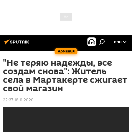
РУС
Армения
"Не теряю надежды, все
создам снова": Житель
села в Мартакерте сжигает
свой магазин
22:37 18.11.2020