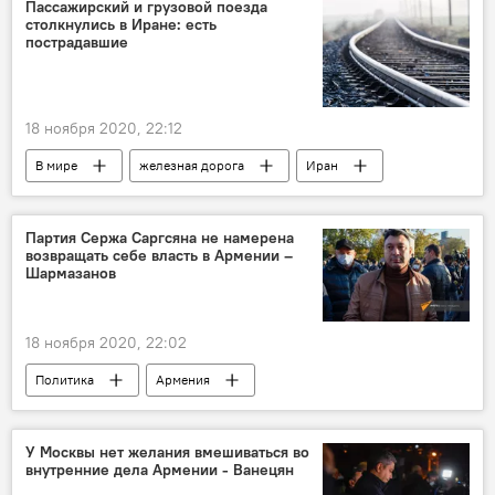
Пассажирский и грузовой поезда
столкнулись в Иране: есть
пострадавшие
18 ноября 2020, 22:12
В мире
железная дорога
Иран
ДТП
Партия Сержа Саргсяна не намерена
возвращать себе власть в Армении –
Шармазанов
18 ноября 2020, 22:02
Политика
Армения
Нагорный Карабах
Эдуард Шармазанов
Серж Саргсян
партия
власть
У Москвы нет желания вмешиваться во
внутренние дела Армении - Ванецян
Ереван
Республиканская партия Армении