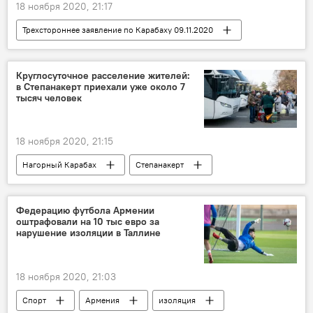
18 ноября 2020, 21:17
Трехстороннее заявление по Карабаху 09.11.2020
Нагорный Карабах
Мартакерт
Азербайджан
Круглосуточное расселение жителей:
в Степанакерт приехали уже около 7
тысяч человек
18 ноября 2020, 21:15
Нагорный Карабах
Степанакерт
жители
штаб
Трехстороннее заявление по Карабаху 09.11.2020
Федерацию футбола Армении
оштрафовали на 10 тыс евро за
нарушение изоляции в Таллине
18 ноября 2020, 21:03
Спорт
Армения
изоляция