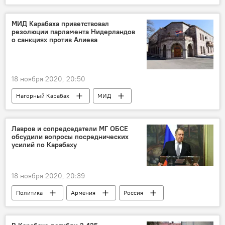
штраф
Таллин
ФФА
МИД Карабаха приветствовал
резолюции парламента Нидерландов
о санкциях против Алиева
18 ноября 2020, 20:50
Нагорный Карабах
МИД
Нидерланды
прецедент
решение
Наступление Азербайджана на Карабах
Лавров и сопредседатели МГ ОБСЕ
обсудили вопросы посреднических
парламент
усилий по Карабаху
18 ноября 2020, 20:39
Политика
Армения
Россия
В мире
Нагорный Карабах
Трехстороннее заявление по Карабаху 09.11.2020