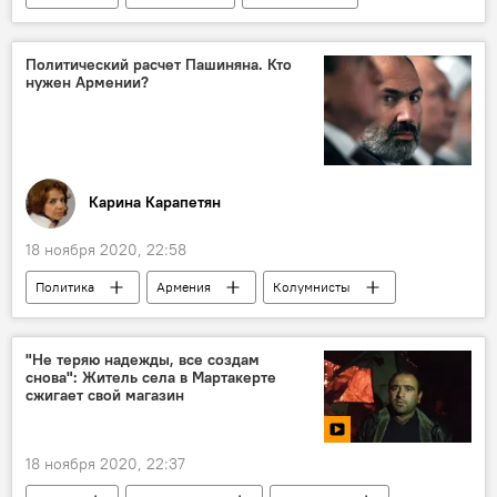
Европа
Победа
турнир
Политический расчет Пашиняна. Кто
нужен Армении?
Карина Карапетян
18 ноября 2020, 22:58
Политика
Армения
Колумнисты
Пашинян Никол
Трехстороннее заявление по Карабаху 09.11.2020
"Не теряю надежды, все создам
снова": Житель села в Мартакерте
Нагорный Карабах
Карина Карапетян
сжигает свой магазин
отставки
18 ноября 2020, 22:37