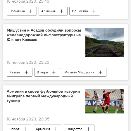
18 ноября 2020, 23:40
Политика
Армения
Общество
Зограб Мнацаканян
МИД
соцсети
страна
Новости Армения
Мишустин и Асадов обсудили вопросы
железнодорожной инфраструктуры на
Южном Кавказе
18 ноября 2020, 23:20
Кавказ
В мире
Михаил Мишустин
Азербайджан
мир
безопасность
Южный Кавказ
Армения в своей футбольной истории
выиграла первый международный
турнир
18 ноября 2020, 23:05
Спорт
Армения
Общество