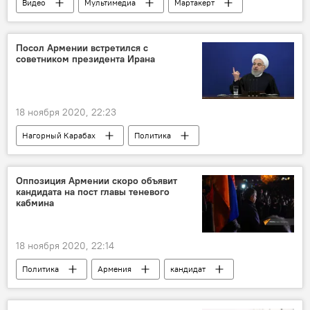
Видео
Мультимедиа
Мартакерт
магазин
Посол Армении встретился с
советником президента Ирана
18 ноября 2020, 22:23
Нагорный Карабах
Политика
Армения
В мире
президент
Иран
посол
Хасан Роухани
Оппозиция Армении скоро объявит
кандидата на пост главы теневого
кабмина
18 ноября 2020, 22:14
Политика
Армения
кандидат
оппозиция