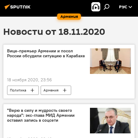
РУС
Армения
Новости от 18.11.2020
Вице-премьер Армении и посол
России обсудили ситуацию в Карабахе
18 ноября 2020, 23:56
Политика
Армения
Нагорный Карабах
Россия
В мире
ситуация
Новости Армения
"Верю в силу и мудрость своего
народа": экс-глава МИД Армении
Трехстороннее заявление по Карабаху 09.11.2020
оставил запись в соцсети
вице-премьер