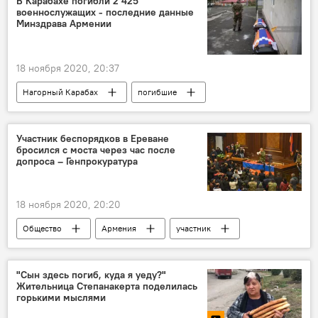
В Карабахе погибли 2 425
военнослужащих - последние данные
Лавров Сергей
МГ ОБСЕ
усилия
Минздрава Армении
18 ноября 2020, 20:37
Нагорный Карабах
погибшие
военнослужащий
Участник беспорядков в Ереване
бросился с моста через час после
допроса – Генпрокуратура
18 ноября 2020, 20:20
Общество
Армения
участник
Ереван
мост
допрос
Генпрокуратура
Новости Армения
"Сын здесь погиб, куда я уеду?"
Жительница Степанакерта поделилась
Ситуация в Армении после подписания заявления по Карабаху
горькими мыслями
парламент
беспорядки