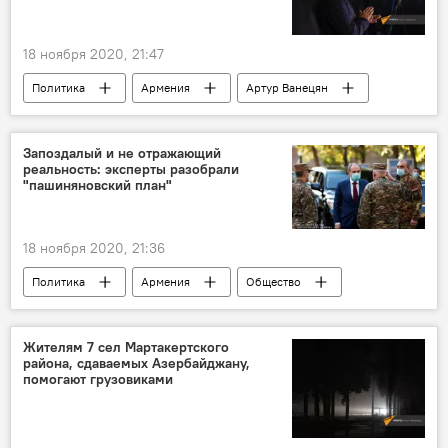
Протесты в Ереване после подписания заявления по Карабаху
митинг
оппозиция
18 ноября 2020, 21:47
Политика
Армения
Артур Ванецян
Москва
Запоздалый и не отражающий
реальность: эксперты разобрали
"пашиняновский план"
18 ноября 2020, 21:36
Политика
Армения
Общество
эксперт
Пашинян Никол
план
Жителям 7 сел Мартакертского
района, сдаваемых Азербайджану,
помогают грузовиками