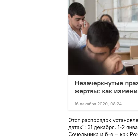
Незачеркнутые праз
жертвы: как измени
16 декабря 2020, 08:24
Этот распорядок установле
датах": 31 декабря, 1-2 янв
Сочельника и 6-е – как Ро