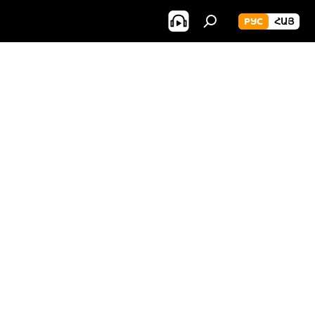
РУС
ՀԱՅ