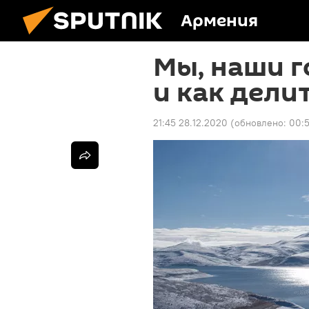
Армения
Мы, наши г
и как дели
21:45 28.12.2020
(обновлено:
00:5