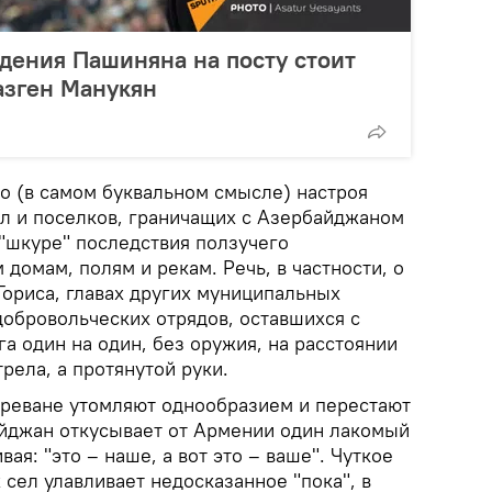
дения Пашиняна на посту стоит
азген Манукян
го (в самом буквальном смысле) настроя
ел и поселков, граничащих с Азербайджаном
"шкуре" последствия ползучего
 домам, полям и рекам. Речь, в частности, о
Гориса, главах других муниципальных
добровольческих отрядов, оставшихся с
а один на один, без оружия, на расстоянии
рела, а протянутой руки.
Ереване утомляют однообразием и перестают
айджан откусывает от Армении один лакомый
вая: "это – наше, а вот это – ваше". Чуткое
сел улавливает недосказанное "пока", в