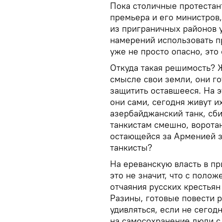
Пока столичные протеста
премьера и его министров
из приграничных районов 
намерений использовать п
уже не просто опасно, это
Откуда такая решимость? 
смысле свои земли, они го
защитить оставшееся. На 
они сами, сегодня живут их
азербайджанский танк, сби
танкистам смешно, ворота
остающейся за Арменией 
танкисты?
На ереванскую власть в пр
это не значит, что с поло
отчаяния русских крестьян
Разины, готовые повести 
удивляться, если не сегод
на самосохранение люди с 