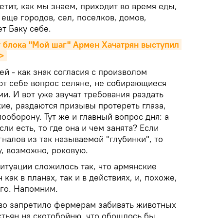
етит, как мы знаем, приходит во время еды,
 еще городов, сел, поселков, домов,
ет Баку себе.
т блока "Мой шаг" Армен Хачатрян выступил 
>
й - как знак согласия с произволом
ют себе вопрос селяне, не собирающиеся
и. И вот уже звучат требования раздать
ие, раздаются призывы протереть глаза,
ооборону. Тут же и главный вопрос дня: а
ли есть, то где она и чем занята? Если
гналов из так называемой "глубинки", то
, возможно, роковую.
итуации сложилось так, что армянские
ак в планах, так и в действиях, и, похоже,
его. Напомним.
тво запретило фермерам забивать животных
стьян на скотобойню, что обошлось бы