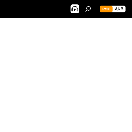
РУС
ՀԱՅ