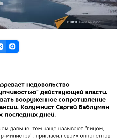
азревает недовольство
упчивостью" действующей власти.
вать вооруженное сопротивление
ансии. Колумнист Сергей Баблумян
х последних дней.
чем дальше, тем чаще называют "лицом,
-министра", пригласил своих оппонентов