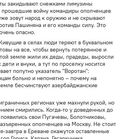
нты закидывают снежками лимузины
, прошедшие войну командиры ополченцев
уже зовут народ к оружию и не скрывают
ротив Пашиняна и его команды силу. Это
 очень опасно.
Живущие в селах люди теряют в буквальном
товы на все, чтобы вернуть потерянное и
этой земле жили их деды, прадеды, выросли
 дети и внуки, а тут по проселку носится
вает попутно указатель "Воротан":
нцам больно и непонятно – почему на
земле бесчинствуют азербайджанские
играничных регионах уже махнули рукой, но
жением смирились. Когда-то у доведенных до
 появились свои Пугачевы, Болотниковы,
разъяренных ополченцев на Москву. Не стоит
ня-завтра в Ереване окажутся оставленные
гор Гориса, Капана, Гегаркуника.