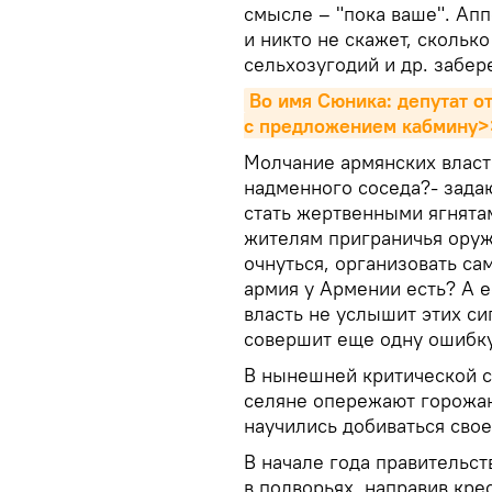
смысле – "пока ваше". Апп
и никто не скажет, сколько
сельхозугодий и др. забер
Во имя Сюника: депутат о
с предложением кабмину>
Молчание армянских власте
надменного соседа?- зада
стать жертвенными ягнятам
жителям приграничья оруж
очнуться, организовать сам
армия у Армении есть? А ес
власть не услышит этих си
совершит еще одну ошибку
В нынешней критической с
селяне опережают горожан к
научились добиваться сво
В начале года правительс
в подворьях, направив кре