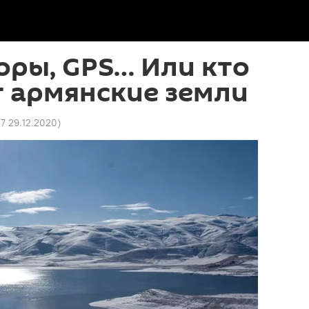
оры, GPS… Или кто
т армянские земли
7 29.12.2020
)