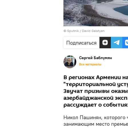
© Sputnik / David Galstyan
Подписаться
Сергей Баблумян
Все материалы
В регионах Армении н
"территориальной уст
Звучат призывы оказы
азербайджанской эксп
рассуждает о события
Никол Пашинян, которого 
занимающим место премьер