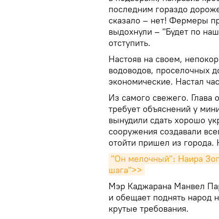
последним гораздо дороже
сказало – нет! Фермеры пр
выдохнули – "Будет по на
отступить.
Настояв на своем, непоко
водоводов, проселочных до
экономические. Настал ча
Из самого свежего. Глава
требует объяснений у мин
вынудили сдать хорошо у
сооружения создавали всем
отойти пришел из города. 
"Он мелочный"։ Наира Зог
шага">>
Мэр Каджарана Манвел Пар
и обещает поднять народ н
крутые требования.