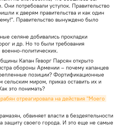
. Они потребовали уступок. Правительство
ишли к дверям правительства и как один
шему!". Правительство вынуждено было
рные селяне добивались прокладки
рог и др. Но то были требования
с военно-политических.
 общины Капан Геворг Парсян открыто
истра обороны Армении – почему капанцев
крепленные позиции? Фортификационные
 сельским миром, приказ оставить их и
Как это понимать?
рабян отреагировала на действия "Моего 
амазян, обвиняет власти в бездеятельности
а защиту своего города. И это еще не самые