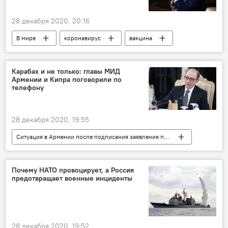
28 декабря 2020, 20:16
В мире
коронавирус
вакцина
вакцинация
Карабах и не только: главы МИД
Армении и Кипра поговорили по
телефону
28 декабря 2020, 19:55
Ситуация в Армении после подписания заявления по Карабаху
Политика
Армения
В мире
МИД
Кипр
Почему НАТО провоцирует, а Россия
предотвращает военные инциденты
28 декабря 2020, 19:52