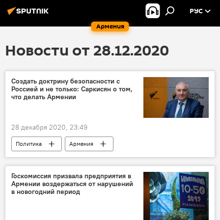
РУС
Армения
Новости от 28.12.2020
Создать доктрину безопасности с
Россией и не только: Саркисян о том,
что делать Армении
28 декабря 2020, 23:49
Политика
Армения
Нагорный Карабах
Армен Саркисян
Послевоенный Карабах
Турция
Госкомиссия призвала предприятия в
Армении воздержаться от нарушений
Азербайджан
миротворцы
в новогодний период
безопасность