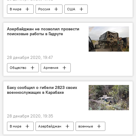
В мире
Россия
США
НАТО
оружие
Азербайджан не позволил провести
поисковые работы в Гадруте
28 декабря 2020, 19:47
Общество
Армения
Нагорный Карабах
Гадрут
поисковые работы
Баку сообщил о гибели 2823 своих
военнослужащих в Карабахе
28 декабря 2020, 19:35
В мире
Азербайджан
военные
Кавказ
Минобороны
гибель