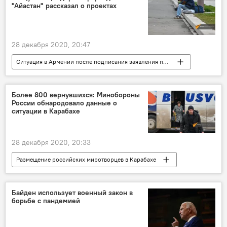
"Айастан" рассказал о проектах
28 декабря 2020, 20:47
Ситуация в Армении после подписания заявления по Карабаху
Армения
Общество
Более 800 вернувшихся: Минобороны
России обнародовало данные о
ситуации в Карабахе
28 декабря 2020, 20:33
Размещение российских миротворцев в Карабахе
Нагорный Карабах
беженцы
миротворцы
Байден использует военный закон в
борьбе с пандемией