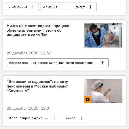
Экономика
Армения
цемент
закон
Ничто не может сорвать процесс
обмена пленными: Татоян об
инциденте в селе Тог
28 декабря 2020, 22:53
Вопрос пленных, заложников, без вести пропавших и погибших в Карабахе
Политика
Армения
Нагорный Карабах
Арман Татоян
"Эта вакцина надежная": почему
пенсионеры в Москве выбирают
омбудсмен
военнопленные
"Спутник V"
28 декабря 2020, 22:31
Коронавирус в Армении
В мире
Видео
Мультимедиа
коронавирус