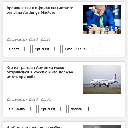
Российская вакцина против COVID-19
Аронян вышел в финал шахматного
онлайна Airthings Masters
Москва
вакцинация
вакцина
28 декабря 2020, 22:21
Спорт
Армения
Левон Аронян
шахматы
турнир
Кто из граждан Армении может
отправиться в Россию и что должен
иметь при себе
28 декабря 2020, 22:08
Общество
Армения
полеты
Чтоб мог выступать на любых