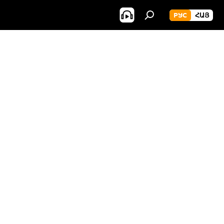
РУС
ՀԱՅ