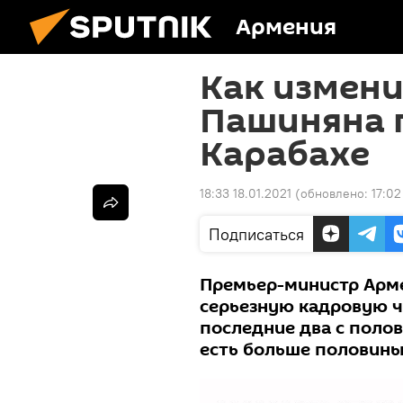
Армения
Как измен
Пашиняна 
Карабахе
18:33 18.01.2021
(обновлено:
17:02
Подписаться
Премьер-министр Арм
серьезную кадровую чи
последние два с полов
есть больше половины 