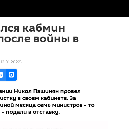
ился кабмин
после войны в
 12.01.2022
)
ении Никол Пашинян провел
стку в своем кабинете. За
иной месяца семь министров - то
- подали в отставку.