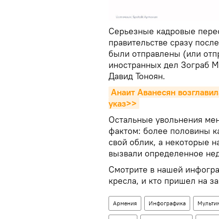
Серьезные кадровые пере
правительстве сразу посл
были отправлены (или отп
иностранных дел Зограб М
Давид Тоноян.
Анаит Аванесян возглавил
указ>>
Остальные увольнения мен
фактом: более половины к
свой облик, а некоторые н
вызвали определенное не
Смотрите в нашей инфогра
кресла, и кто пришел на з
Армения
Инфографика
Мульти