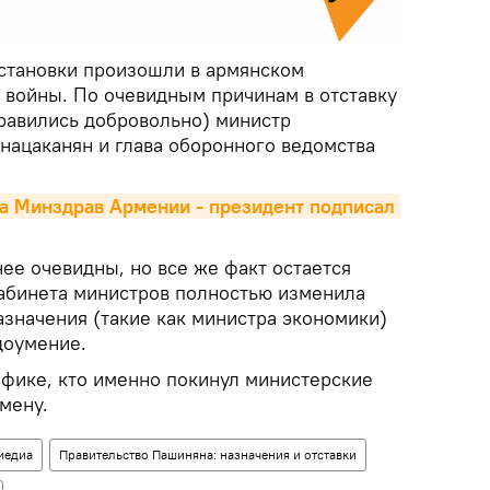
становки произошли в армянском
е войны. По очевидным причинам в отставку
равились добровольно) министр
нацаканян и глава оборонного ведомства
а Минздрав Армении - президент подписал 
ее очевидны, но все же факт остается
абинета министров полностью изменила
азначения (такие как министра экономики)
доумение.
фике, кто именно покинул министерские
амену.
медиа
Правительство Пашиняна: назначения и отставки