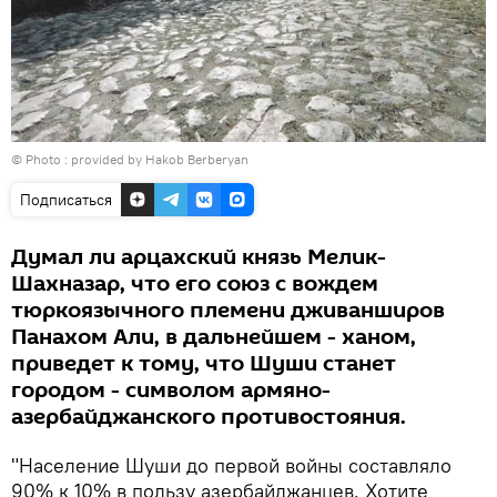
© Photo : provided by Hakob Berberyan
Подписаться
Думал ли арцахский князь Мелик-
Шахназар, что его союз с вождем
тюркоязычного племени дживанширов
Панахом Али, в дальнейшем - ханом,
приведет к тому, что Шуши станет
городом - символом армяно-
азербайджанского противостояния.
"Население Шуши до первой войны составляло
90% к 10% в пользу азербайджанцев. Хотите