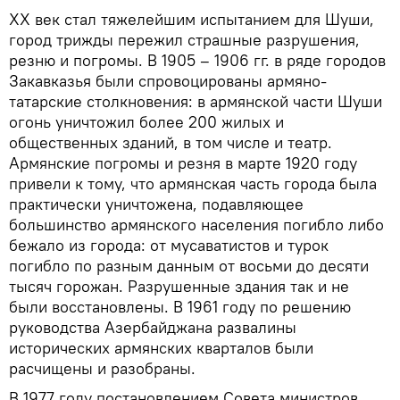
XX век стал тяжелейшим испытанием для Шуши,
город трижды пережил страшные разрушения,
резню и погромы. В 1905 – 1906 гг. в ряде городов
Закавказья были спровоцированы армяно-
татарские столкновения: в армянской части Шуши
огонь уничтожил более 200 жилых и
общественных зданий, в том числе и театр.
Армянские погромы и резня в марте 1920 году
привели к тому, что армянская часть города была
практически уничтожена, подавляющее
большинство армянского населения погибло либо
бежало из города: от мусаватистов и турок
погибло по разным данным от восьми до десяти
тысяч горожан. Разрушенные здания так и не
были восстановлены. В 1961 году по решению
руководства Азербайджана развалины
исторических армянских кварталов были
расчищены и разобраны.
В 1977 году постановлением Совета министров