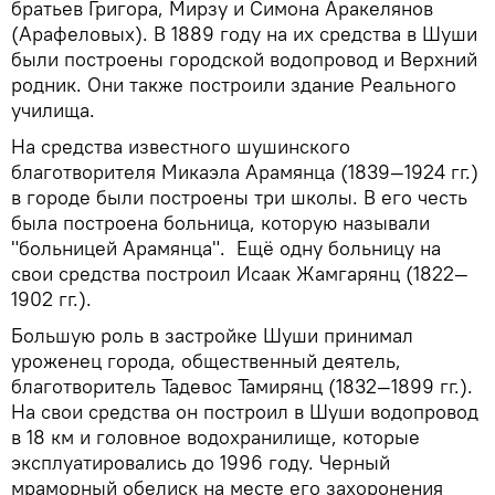
братьев Григора, Мирзу и Симона Аракелянов
(Арафеловых). В 1889 году на их средства в Шуши
были построены городской водопровод и Верхний
родник. Они также построили здание Реального
училища.
На средства известного шушинского
благотворителя Микаэла Арамянца (1839—1924 гг.)
в городе были построены три школы. В его честь
была построена больница, которую называли
"больницей Арамянца". Ещё одну больницу на
свои средства построил Исаак Жамгарянц (1822—
1902 гг.).
Большую роль в застройке Шуши принимал
уроженец города, общественный деятель,
благотворитель Тадевос Тамирянц (1832—1899 гг.).
На свои средства он построил в Шуши водопровод
в 18 км и головное водохранилище, которые
эксплуатировались до 1996 году. Черный
мраморный обелиск на месте его захоронения