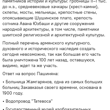
памятников истории и культуры: гробницы II–I тыс.
до н.э., средневековые хачкары (крест-камни),
склепы, мосты, мельницы, крепостные стены,
опоясывающие Шушинское плато, крепость
сотника Авана Юзбаши и другие сооружения
народной архитектуры, в том числе, памятники
шиитской религиозной и архитектурной культуры.
Полный перечень армянского культурного,
духовного и исторического наследия создать
сегодня невозможно, так как большая его часть
была уничтожена 100 лет назад, оставшуюся,
видимо, ждет та же участь.
Ответ на вопрос Пашиняна:
• Больница Жамгарянов, одна из самых больших
больниц Закавказья своего времени, основана в
1900 году.
• Водопровод "Татевоса"
• Государственный музей изобразительных