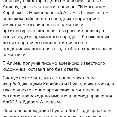
Первому секретарю ЦК КП Азербайджана Г.А.
Алиеву, где, в частности, написал: "В Нагорном
Карабахе, в Нахичеванской АССР, в Шаумянском
сельском районе и на соседних территориях
имеются многочисленные памятники –
архитектурные шедевры, сыгравшие большую
роль в судьбе армянского народа. …К сожалению,
до сих пор ничего или почти ничего не
предпринималось для того, чтобы сохранить наши
памятники"
Г. Алиев, получив письмо всемирно известного
художника, оставил его без ответа.
Следует отметить, что активное заселение
азербайджанцами Карабаха и Шуши, в частности, а
также уничтожение армянских памятников в
регионе происходило именно в период правления
АзССР Гейдаром Алиевым.
После освобождения Шуши в 1992 году арцахцам
удалось восстановить лишь малую часть былого