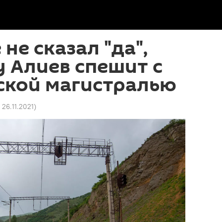
не сказал "да",
 Алиев спешит с
ской магистралью
5 26.11.2021
)