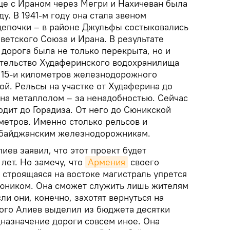
це с Ираном через Мегри и Нахичеван была
у. В 1941-м году она стала звеном
цепочки – в районе Джульфы состыковались
етского Союза и Ирана. В результате
дорога была не только перекрыта, но и
ительство Худаферинского водохранилища
е 15-и километров железнодорожного
ой. Рельсы на участке от Худаферина до
на металлолом – за ненадобностью. Сейчас
одит до Горадиза. От него до Сюникской
метров. Именно столько рельсов и
рбайджанским железнодорожникам.
иев заявил, что этот проект будет
 лет. Но замечу, что
Армения
своего
о строящаяся на востоке магистраль упрется
Сюником. Она сможет служить лишь жителям
ли они, конечно, захотят вернуться на
того Алиев выделил из бюджета десятки
назначение дороги совсем иное. Она