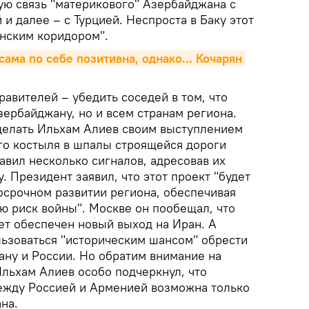
ую связь "материкового" Азербайджана с
и далее – с Турцией. Неспроста в Баку этот
анским коридором".
ма по себе позитивна, однако... Кочарян 
равителей – убедить соседей в том, что
зербайджану, но и всем странам региона.
делать Ильхам Алиев своим выступлением
го костыля в шпалы строящейся дороги
авил несколько сигналов, адресовав их
. Президент заявил, что этот проект "будет
осрочном развитии региона, обеспечивая
лю риск войны". Москве он пообещал, что
ет обеспечен новый выход на Иран. А
ьзоваться "историческим шансом" обрести
ану и России. Но обратим внимание на
Ильхам Алиев особо подчеркнул, что
ежду Россией и Арменией возможна только
на.