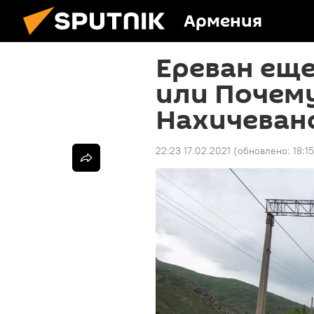
Армения
Ереван еще 
или Почему
Нахичеван
22:23 17.02.2021
(обновлено:
18:1