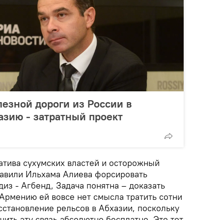
лезной дороги из России в
зию - затратный проект
атива сухумских властей и осторожный
тавили Ильхама Алиева форсировать
диз - Агбенд, Задача понятна – доказать
 Армению ей вовсе нет смысла тратить сотни
сстановление рельсов в Абхазии, поскольку
ить эту связь абсолютно бесплатно. Это тот