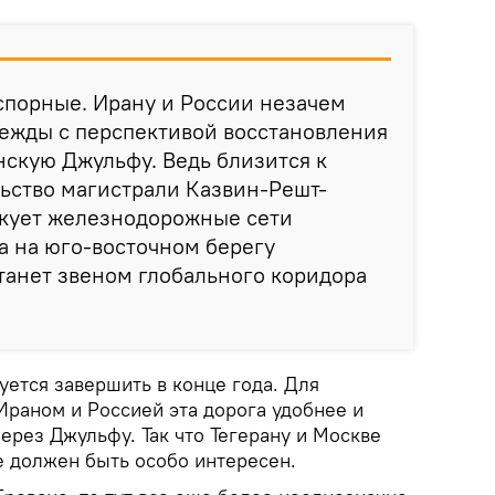
спорные. Ирану и России незачем
дежды с перспективой восстановления
нскую Джульфу. Ведь близится к
ьство магистрали Казвин-Решт-
ыкует железнодорожные сети
а на юго-восточном берегу
танет звеном глобального коридора
ется завершить в конце года. Для
Ираном и Россией эта дорога удобнее и
ерез Джульфу. Так что Тегерану и Москве
е должен быть особо интересен.