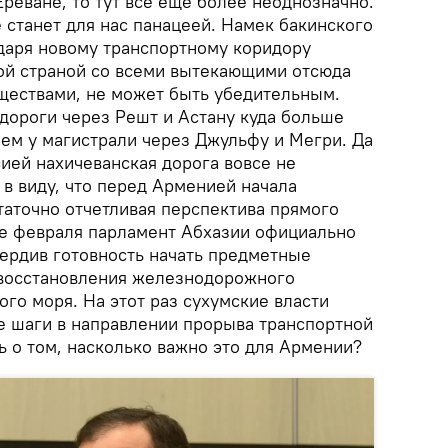
Ереване, то тут все еще более неоднозначно.
 станет для нас панацеей. Намек бакинского
одаря новому транспортному коридору
ой страной со всеми вытекающими отсюда
ществами, не может быть убедительным.
у дороги через Решт и Астану куда больше
чем у магистрали через Джульфу и Мегри. Да
ией нахичеванская дорога вовсе не
в виду, что перед Арменией начала
таточно отчетливая перспектива прямого
ле февраля парламент Абхазии официально
вердив готовность начать предметные
 восстановления железнодорожного
го моря. На этот раз сухумские власти
 шаги в направлении прорыва транспортной
ь о том, насколько важно это для Армении?