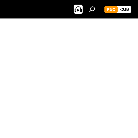
РУС
ՀԱՅ