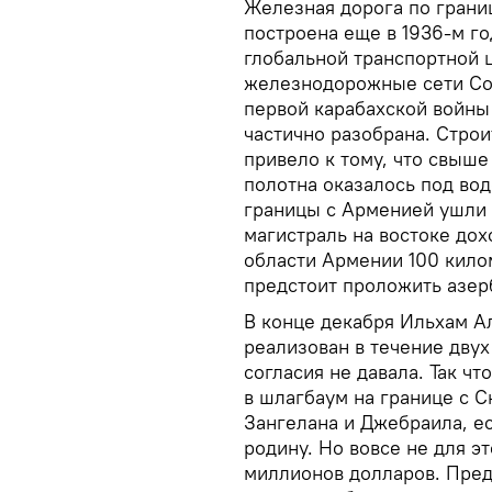
Железная дорога по грани
построена еще в 1936-м год
глобальной транспортной 
железнодорожные сети Сов
первой карабахской войны 
частично разобрана. Стро
привело к тому, что свыш
полотна оказалось под вод
границы с Арменией ушли 
магистраль на востоке дох
области Армении 100 кило
предстоит проложить азе
В конце декабря Ильхам Ал
реализован в течение двух
согласия не давала. Так чт
в шлагбаум на границе с 
Зангелана и Джебраила, ес
родину. Но вовсе не для э
миллионов долларов. Пред