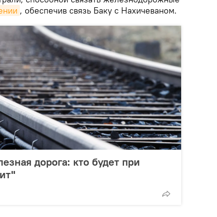
ении
, обеспечив связь Баку с Нахичеваном.
езная дорога: кто будет при
тит"