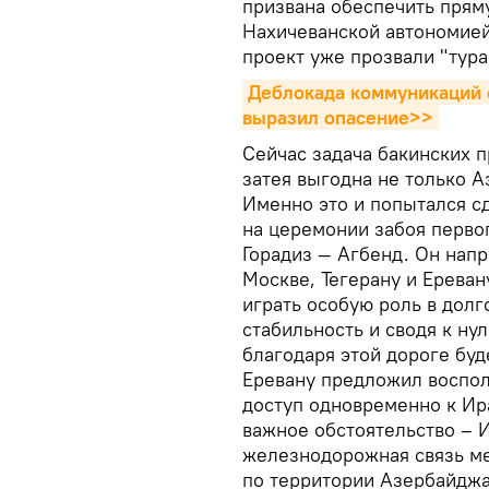
призвана обеспечить прям
Нахичеванской автономией 
проект уже прозвали "тур
Деблокада коммуникаций са
выразил опасение>>
Сейчас задача бакинских п
затея выгодна не только А
Именно это и попытался с
на церемонии забоя перво
Горадиз — Агбенд. Он напр
Москве, Тегерану и Еревану
играть особую роль в долг
стабильность и сводя к ну
благодаря этой дороге буд
Еревану предложил воспол
доступ одновременно к Ир
важное обстоятельство – 
железнодорожная связь м
по территории Азербайджа