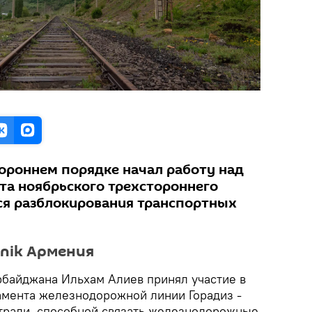
ороннем порядке начал работу над
кта ноябрьского трехстороннего
ся разблокирования транспортных
tnik Армения
рбайджана Ильхам Алиев принял участие в
мента железнодорожной линии Горадиз -
страли, способной связать железнодорожные