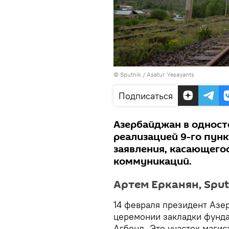
© Sputnik / Asatur Yesayants
Подписаться
Азербайджан в одност
реализацией 9-го пун
заявления, касающего
коммуникаций.
Артем Ерканян, Spu
14 февраля президент Азе
церемонии закладки фунда
Агбенд. Это участок маги