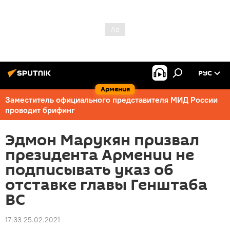
РУС
Армения
Заместитель официального представителя МИД России
проводит брифинг
Эдмон Марукян призвал
президента Армении не
подписывать указ об
отставке главы Генштаба
ВС
17:33 25.02.2021