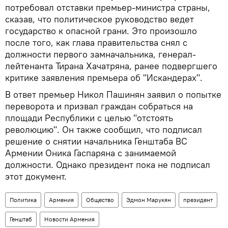
потребовал отставки премьер-министра страны,
сказав, что политическое руководство ведет
государство к опасной грани. Это произошло
после того, как глава правительства снял с
должности первого замначальника, генерал-
лейтенанта Тирана Хачатряна, ранее подвергшего
критике заявления премьера об "Искандерах".
В ответ премьер Никол Пашинян заявил о попытке
переворота и призвал граждан собраться на
площади Республики с целью "отстоять
революцию". Он также сообщил, что подписал
решение о снятии начальника Генштаба ВС
Армении Оника Гаспаряна с занимаемой
должности. Однако президент пока не подписал
этот документ.
Политика
Армения
Общество
Эдмон Марукян
президент
Генштаб
Новости Армения