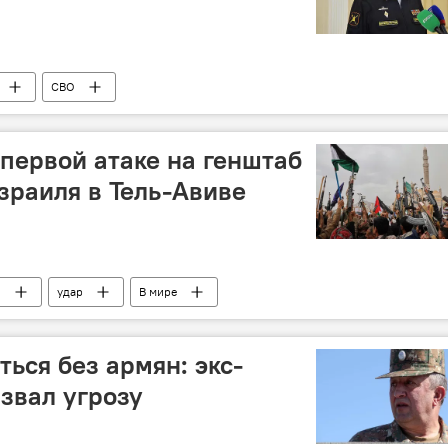
СВО
 первой атаке на генштаб
раиля в Тель-Авиве
ы
удар
В мире
ься без армян: экс-
азвал угрозу