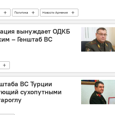
Политика
Новости Армения
уация вынуждает ОДКБ
хим – Генштаб ВС
штаба ВС Турции
ующий сухопутными
тароглу