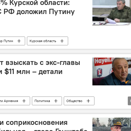
% Курской области:
С РФ доложил Путину
р Путин
Курская область
т взыскать с экс-главы
 $11 млн – детали
ти Армения
Политика
Общество
и соприкосновения