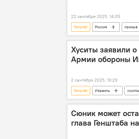
22 сентября 2025, 14:05
Генштаб
Россия
призыв
Хуситы заявили о
Армии обороны Из
2 сентября 2025, 19:29
Генштаб
Израиль
хусит
Сюник может остат
глава Генштаба н