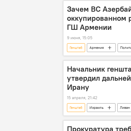
Зачем ВС Азерба
оккупированном 
ГШ Армении
9 июня, 15:05
Генштаб
Армения
Полит
Начальник геншт
утвердил дальней
Ирану
15 апреля, 21:42
Генштаб
Израиль
Ливан
Прокуратура треб