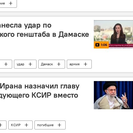
ние
несла удар по
кого генштаба в Дамаске
1:06
удар
Дамаск
армия
Ирана назначил главу
ндующего КСИР вместо
КСИР
погибшие