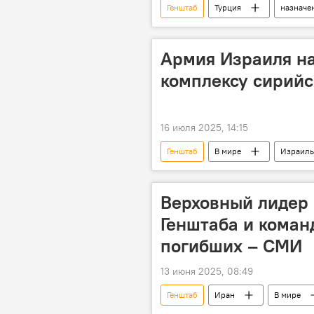
Генштаб
Турция
назначе
Армия Израиля на
комплексу сирийс
16 июля 2025, 14:15
Генштаб
В мире
Израиль
Верховный лидер 
Генштаба и кома
погибших – СМИ
13 июня 2025, 08:49
Генштаб
Иран
В мире