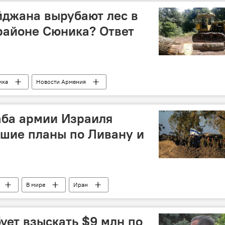
йджана вырубают лес в
районе Сюника? Ответ
ика
Новости Армения
аба армии Израиля
шие планы по Ливану и
В мире
Иран
ует взыскать $9 млн по