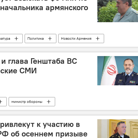
начальника армянского
ратура
Политика
Новости Армения
и глава Генштаба ВС
нские СМИ
министр обороны
ривлекут к участию в
РФ об осеннем призыве