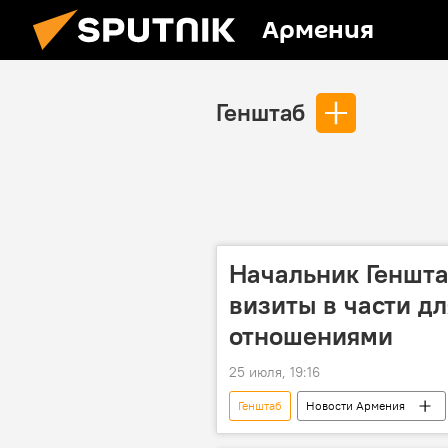
Армения
Генштаб
Начальник Геншт
визиты в части д
отношениями
25 июля, 19:16
Генштаб
Новости Армения