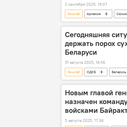
2 сентября 2025, 19:07
Генштаб
Армения
Сюник
Сегодняшняя сит
держать порох су
Беларуси
31 августа 2025, 14:56
Генштаб
ОДКБ
Беларусь
Новым главой ген
назначен команд
войсками Байрак
5 августа 2025, 17:34