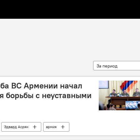
За период
аба ВС Армении начал
ля борьбы с неуставными
Эдвард Асрян
армия