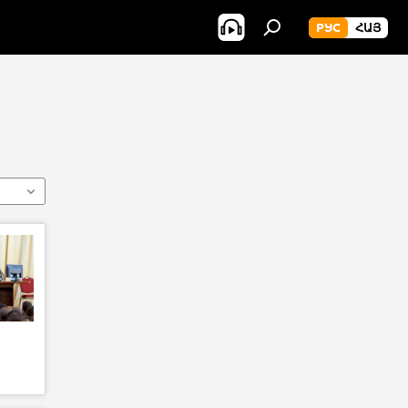
РУС
ՀԱՅ