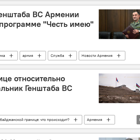
Генштаба ВС Армении
 программе "Честь имею"
ика
армия
Служба
Новости Армения
ице относительно
альник Генштаба ВС
байджанской границе: что происходит?
Армения
граница