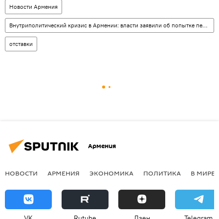
Новости Армения
Внутриполитический кризис в Армении: власти заявили об попытке переворота
отставки
Армения
НОВОСТИ
АРМЕНИЯ
ЭКОНОМИКА
ПОЛИТИКА
В МИРЕ
VK
Rutube
Дзен
Telegram