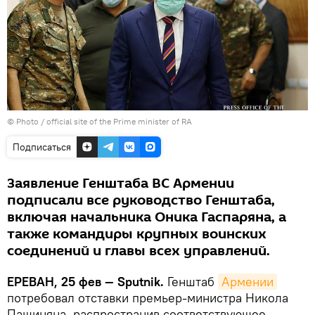
© Photo / official site of the Prime minister of RA
Подписаться
Заявление Генштаба ВС Армении
подписали все руководство Генштаба,
включая начальника Оника Гаспаряна, а
также командиры крупных воинских
соединений и главы всех управлений.
ЕРЕВАН, 25 фев — Sputnik.
Генштаб
Армении
потребовал отставки премьер-министра Никола
Пашиняна, распространив соответствующее