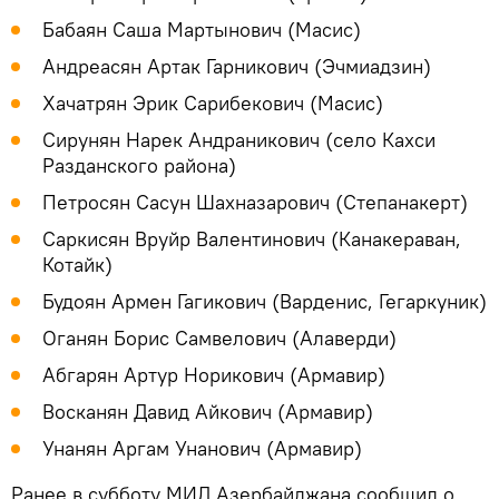
Бабаян Саша Мартынович (Масис)
Андреасян Артак Гарникович (Эчмиадзин)
Хачатрян Эрик Сарибекович (Масис)
Сирунян Нарек Андраникович (село Кахси
Разданского района)
Петросян Сасун Шахназарович (Степанакерт)
Саркисян Вруйр Валентинович (Канакераван,
Котайк)
Будоян Армен Гагикович (Варденис, Гегаркуник)
Оганян Борис Самвелович (Алаверди)
Абгарян Артур Норикович (Армавир)
Восканян Давид Айкович (Армавир)
Унанян Аргам Унанович (Армавир)
Ранее в субботу МИД Азербайджана сообщил о