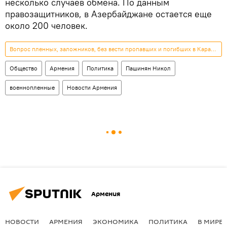
несколько случаев обмена. По данным
правозащитников, в Азербайджане остается еще
около 200 человек.
Вопрос пленных, заложников, без вести пропавших и погибших в Карабахе
Общество
Армения
Политика
Пашинян Никол
военнопленные
Новости Армения
Армения
НОВОСТИ
АРМЕНИЯ
ЭКОНОМИКА
ПОЛИТИКА
В МИРЕ