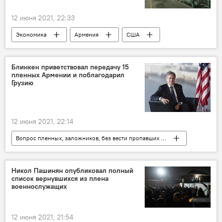
12 июня 2021, 22:33
Экономика
Армения
США
Турция
фольга
Новости Армения
импорт
Блинкен приветствовал передачу 15
пленных Армении и поблагодарил
Грузию
12 июня 2021, 22:14
Вопрос пленных, заложников, без вести пропавших и погибших в Карабахе
Общество
Армения
Политика
Энтони Блинкен
Грузия
Никол Пашинян опубликовал полный
список вернувшихся из плена
военнослужащих
12 июня 2021, 21:54