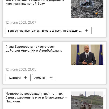
карт минных полей Баку
12 июня 2021, 21:07
Вопрос пленных, заложников, без вести пропавших и погибших в Карабахе
Общество
Армения
Политика
Пашинян Никол
обмен
Глава Евросовета приветствует
действия Армении и Азербайджана
Новости Армения
Баку
12 июня 2021, 21:05
Политика
Армения
военнопленные
Вопрос пленных, заложников, без вести пропавших и погибших в Карабахе
Четверо из возвращенных пленных
были захвачены в мае в Гегаркунике —
Пашинян