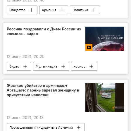
12 июня 2021, 20:46
Общество
Армения
Политика
Пашинян Никол
госсекретарь
США
Россиян поздравили с Днем России из
космоса - видео
Вопрос пленных, заложников, без вести пропавших и погибших в Карабахе
12 июня 2021, 20:25
Видео
Мультимедиа
космос
Жесткое убийство в армянском
Арташате: парень зарезал женщину в
присутствии невестки
12 июня 2021, 20:13
Происшествия и инциденты в Армении