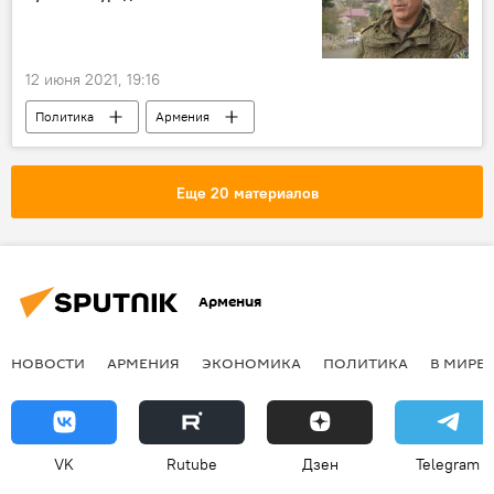
12 июня 2021, 19:16
Политика
Армения
Вопрос пленных, заложников, без вести пропавших и погибших в Карабахе
Рустам Мурадов
военнопленные
Еще 20 материалов
миротворцы
Армения
НОВОСТИ
АРМЕНИЯ
ЭКОНОМИКА
ПОЛИТИКА
В МИРЕ
VK
Rutube
Дзен
Telegram