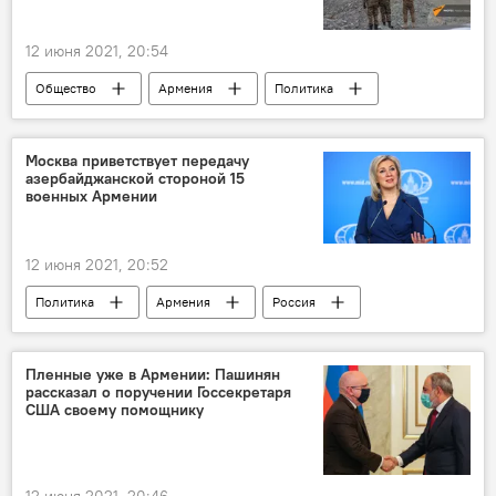
12 июня 2021, 20:54
Общество
Армения
Политика
Пашинян Никол
Новости Армения
Гегаркуникская область
Москва приветствует передачу
азербайджанской стороной 15
Вопрос пленных, заложников, без вести пропавших и погибших в Карабахе
военных Армении
12 июня 2021, 20:52
Политика
Армения
Россия
В мире
Азербайджан
военнопленные
Пленные уже в Армении: Пашинян
рассказал о поручении Госсекретаря
Вопрос пленных, заложников, без вести пропавших и погибших в Карабахе
США своему помощнику