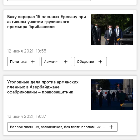
Общество
Армения
Происшествия
убийство
Арташат
Баку передал 15 пленных Еревану при
активном участии грузинского
Новости Армения
премьера Гарибашвили
12 июня 2021, 19:55
Политика
Армения
Общество
В мире
Вопрос пленных, заложников, без вести пропавших и погибших в Карабахе
Уголовные дела против армянских
пленных в Азербайджане
Ереван
Ираклий Гарибашвили
сфабрикованы – правозащитник
военнопленные
Баку
Новости Армения
12 июня 2021, 19:37
Вопрос пленных, заложников, без вести пропавших и погибших в Карабахе
Политика
Армения
пленный