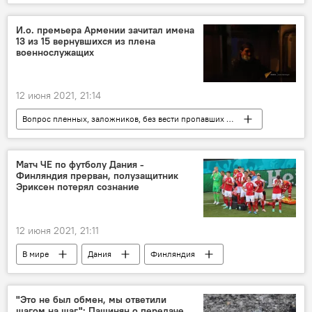
Новости Армения
миграция
И.о. премьера Армении зачитал имена
13 из 15 вернувшихся из плена
военнослужащих
12 июня 2021, 21:14
Вопрос пленных, заложников, без вести пропавших и погибших в Карабахе
Общество
Армения
Политика
Новости Армения
Премьер
Матч ЧЕ по футболу Дания -
Финляндия прерван, полузащитник
военнослужащий
Эриксен потерял сознание
12 июня 2021, 21:11
В мире
Дания
Финляндия
футбол
матч
"Это не был обмен, мы ответили
шагом на шаг": Пашинян о передаче