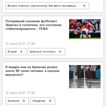
Вопрос пленных, заложников, без вести пропавших и погибших в Карабахе
Общество
Армения
Политика
Пашинян Никол
военнопленные
Потерявший сознание футболист
Эриксен в госпитале, его состояние
Новости Армения
стабилизировалось - УЕФА
12 июня 2021, 21:38
В мире
военный госпиталь
футболист
УЕФА
В январе-мае из Армении уехало
около 90 тысяч человек: а сколько
вернулось?
12 июня 2021, 21:34
Армения
Общество