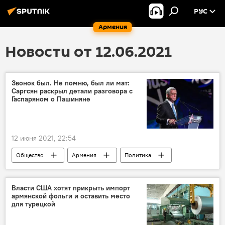
РУС
Армения
Новости от 12.06.2021
Звонок был. Не помню, был ли мат:
Саргсян раскрыл детали разговора с
Гаспаряном о Пашиняне
12 июня 2021, 22:54
Общество
Армения
Политика
Гаспарян
Пашинян Никол
Саргсян
Власти США хотят прикрыть импорт
армянской фольги и оставить место
для турецкой