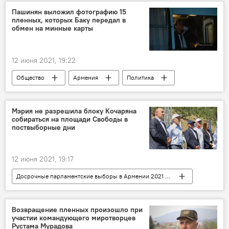
Азербайджан
правозащитник
Пашинян выложил фотографию 15
пленных, которых Баку передал в
Новости Армения
уголовное дело
обмен на минные карты
12 июня 2021, 19:22
Общество
Армения
Политика
Вопрос пленных, заложников, без вести пропавших и погибших в Карабахе
Пашинян Никол
Новости Армения
Мэрия не разрешила блоку Кочаряна
собираться на площади Свободы в
Баку
поствыборные дни
12 июня 2021, 19:17
Досрочные парламентские выборы в Армении 2021 - вся актуальная информация
Общество
Армения
Политика
Ереван
Роберт Кочарян
Возвращение пленных произошло при
участии командующего миротворцев
Новости Армения
мэрия
Рустама Мурадова