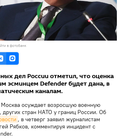
йти в фотобанк
ных дел России отметил, что оценка
м эсминцем Defender будет дана, в
матическим каналам.
Москва осуждает возросшую военную
 других стран НАТО у границ России. Об
овости
, в четверг заявил журналистам
ей Рябков, комментируя инцидент с
nder.