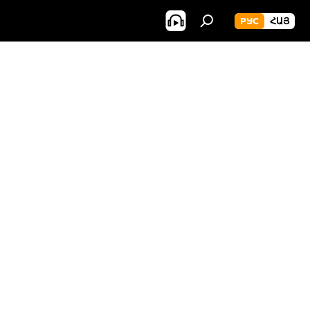
РУС
ՀԱՅ