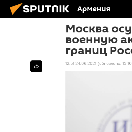
Армения
Москва ос
военную а
границ Рос
12:51 24.06.2021
(обновлено:
13:1