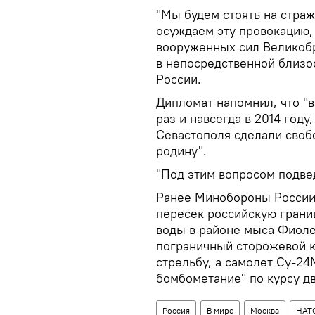
"Мы будем стоять на стра
осуждаем эту провокацию,
вооруженных сил Великобр
в непосредственной близо
России.
Дипломат напомнил, что "
раз и навсегда в 2014 году
Севастополя сделали своб
родину".
"Под этим вопросом подвед
Ранее Минобороны России 
пересек российскую грани
воды в районе мыса Фиоле
пограничный сторожевой 
стрельбу, а самолет Су-2
бомбометание" по курсу д
Россия
В мире
Москва
НАТ