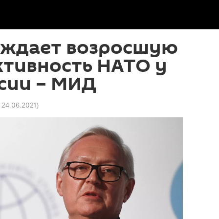
уждает возросшую
ктивность НАТО у
сии – МИД
0 24.06.2021
)