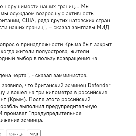
же нерушимости наших границ... Мы
 мы осуждаем возросшую активность
итании, США, ряда других натовских стран
сти наших границ", – сказал замглавы МИД
вопрос о принадлежности Крыма был закрыт
, когда жители полуострова, жители
одный выбор в пользу возвращения на
ена черта", - сказал замминистра.
заявило, что британский эсминец Defender
цу и вошел на три километра в российские
нт (Крым). После этого российский
корабль выполнил предупредительную
4М произвел "предупредительное
вижения эсминца.
О
граница
МИД