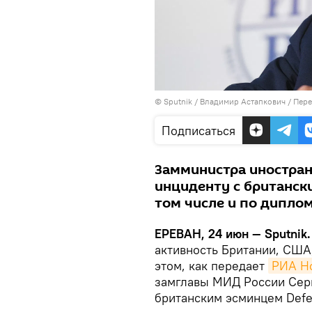
© Sputnik / Владимир Астапкович
/
Пере
Подписаться
Замминистра иностран
инциденту с британски
том числе и по дипло
ЕРЕВАН, 24 июн — Sputnik.
активность Британии, США,
этом, как передает
РИА Н
замглавы МИД России Серг
британским эсминцем Defe