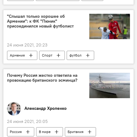
Бритни Спирс
"Слышал только хорошее об
Армении": к ФК "Пюник"
присоединился новый футболист
24 июня 2021, 20:23
Армения
Спорт
футбол
новичок
ФК "Пюник"
Почему Россия жестко ответила на
провокацию британского эсминца?
Александр Хроленко
24 июня 2021, 20:05
Россия
В мире
Британия