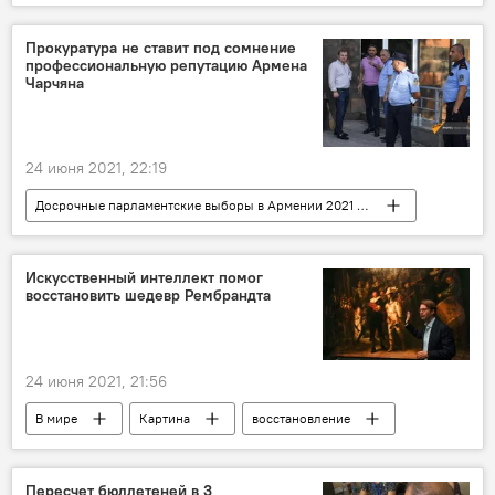
Азербайджан
Нахичевань
Новости Армения
коридор
груз
Прокуратура не ставит под сомнение
профессиональную репутацию Армена
Чарчяна
24 июня 2021, 22:19
Досрочные парламентские выборы в Армении 2021 - вся актуальная информация
Армения
Генпрокуратура
Армен Чарчян
арест
Искусственный интеллект помог
восстановить шедевр Рембрандта
24 июня 2021, 21:56
В мире
Картина
восстановление
Нидерланды
Пересчет бюллетеней в 3