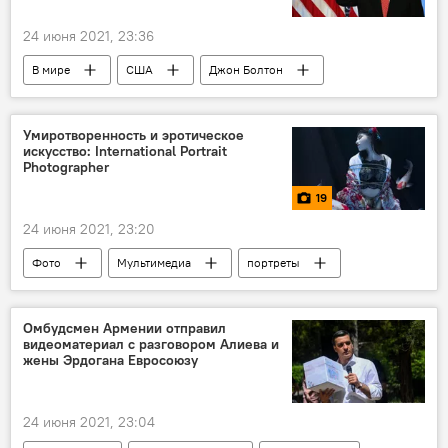
24 июня 2021, 23:36
В мире
США
Джон Болтон
Умиротворенность и эротическое
искусство: International Portrait
Photographer
19
24 июня 2021, 23:20
Фото
Мультимедиа
портреты
победители
фотоконкурс
Омбудсмен Армении отправил
видеоматериал с разговором Алиева и
жены Эрдогана Евросоюзу
24 июня 2021, 23:04