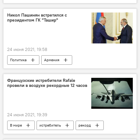
провокация
Никол Пашинян встретился с
президентом ГК "Ташир"
24 июня 2021, 19:58
Политика
Армения
Пашинян Никол
Самвел Карапетян
Французские истребители Rafale
провели в воздухе рекордные 12 часов
24 июня 2021, 19:39
В мире
истребитель
рекорд
Франция