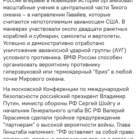
России впервые в новейшей истории организовал
масштабные учения в центральной части Тихого
океана – в направлении Гавайев, которые
считаются непотопляемым авианосцем США. В
маневрах участвовали около двадцати ракетных
кораблей и субмарин, самолеты и вертолеты.
Успешно и демонстративно отработано
уничтожение авианосной ударной группы (АУГ)
условного противника. ВМФ России способен
организовать вероятному противнику
гиперзвуковой или термоядерный "бриз" в любой
точке Мирового океана.
На московской Конференции по международной
безопасности российский президент Владимир
Путин, министр обороны РФ Сергей Шойгу и
начальник Генерального штаба ВС РФ Валерий
Герасимов сделали тройное предупреждение
"партнерам" о высокой вероятности войны. Глава
Генштаба напомнил: "РФ оставляет за собой право
применить ядерные вооружения только в ответ на