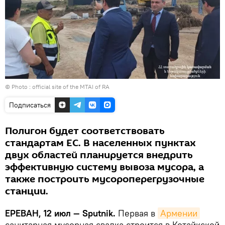
© Photo :
official site of the MTAI of RA
Подписаться
Полигон будет соответствовать
стандартам ЕС. В населенных пунктах
двух областей планируется внедрить
эффективную систему вывоза мусора, а
также построить мусороперегрузочные
станции.
ЕРЕВАН, 12 июл — Sputnik.
Первая в
Армении
санитарная мусорная свалка строится в Котайкской