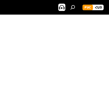
РУС
ՀԱՅ