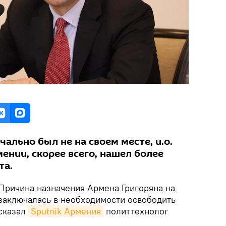
чально был не на своем месте, и.о.
ении, скорее всего, нашел более
та.
 Причина назначения Армена Григоряна на
аключалась в необходимости освободить
 сказал
Sputnik Армения
политтехнолог