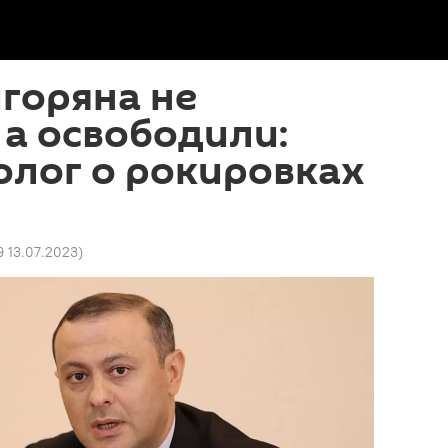
горяна не
 а освободили:
олог о рокировках
9 13.07.2023
)