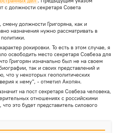
остранных дел
. Предыдущим указом
ят с должности cекретаря Совета
 смену должности Григоряна, как и
вно назначения нужно рассматривать в
 политики.
характер рокировки. То есть в этом случае, я
ыло освободить место секретаря Совбеза для
 что Григорян изначально был не на своем
 биографии, так и своих представлений и
ю, что у некоторых геополитических
ерия к нему", - отметил Акопян.
азначит на пост секретаря Совбеза человека,
верительных отношениях с российскими
 что это будет представитель силового