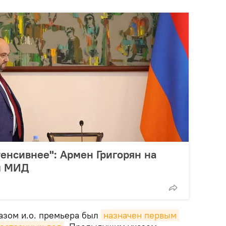
тенсивнее": Армен Григорян на
м МИД
казом и.о. премьера был
назначен первым 