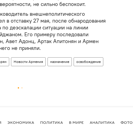
 вероятности, не сильно беспокоит.
ководитель внешнеполитического
л в отставку 27 мая, после обнародования
по деэскалации ситуации на линии
йджаном. Его примеру последовали
ян, Авет Адонц, Артак Апитонян и Армен
него не приняли.
орян
Новости Армения
назначение
освобождение
Я
ЭКОНОМИКА
ПОЛИТИКА
В МИРЕ
АНАЛИТИКА
ФОТО