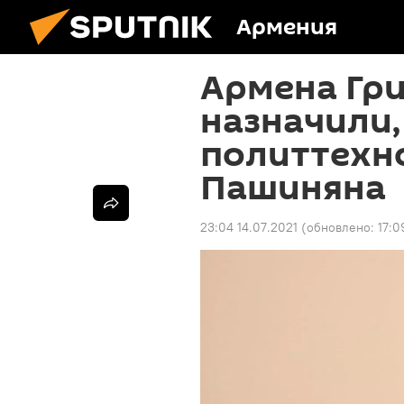
Армения
Армена Гри
назначили,
политтехн
Пашиняна
23:04 14.07.2021
(обновлено:
17:0