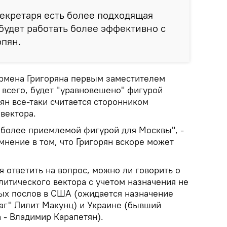
секретаря есть более подходящая
 будет работать более эффективно с
опян.
Армена Григоряна первым заместителем
 всего, будет "уравновешено" фигурой
ян все-таки считается сторонником
 вектора.
т более приемлемой фигурой для Москвы", -
мнение в том, что Григорян вскоре может
 ответить на вопрос, можно ли говорить о
литического вектора с учетом назначения не
вых послов в США (ожидается назначение
аг" Лилит Макунц) и Украине (бывший
 - Владимир Карапетян).