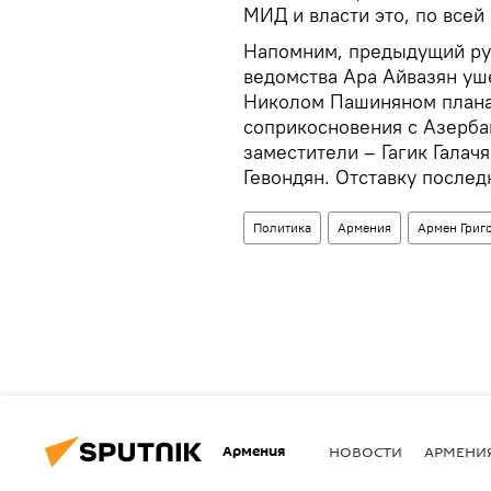
МИД и власти это, по всей
Напомним, предыдущий ру
ведомства Ара Айвазян уше
Николом Пашиняном плана 
соприкосновения с Азерба
заместители – Гагик Галач
Гевондян. Отставку послед
Политика
Армения
Армен Григ
Армения
НОВОСТИ
АРМЕНИ