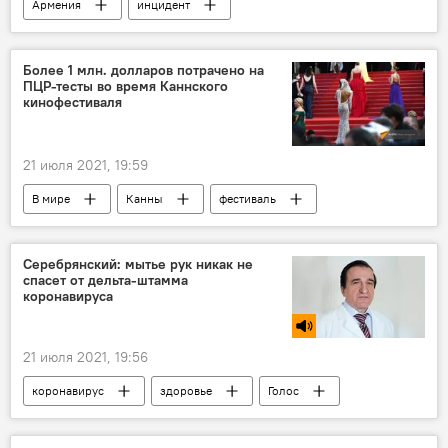
Армения
инцидент
Министерство обороны
Более 1 млн. долларов потрачено на
ПЦР-тесты во время Каннского
кинофестиваля
21 июля 2021, 19:59
В мире
Канны
фестиваль
кино
тест
Серебрянский: мытье рук никак не
спасет от дельта-штамма
коронавируса
21 июля 2021, 19:56
коронавирус
здоровье
Голос