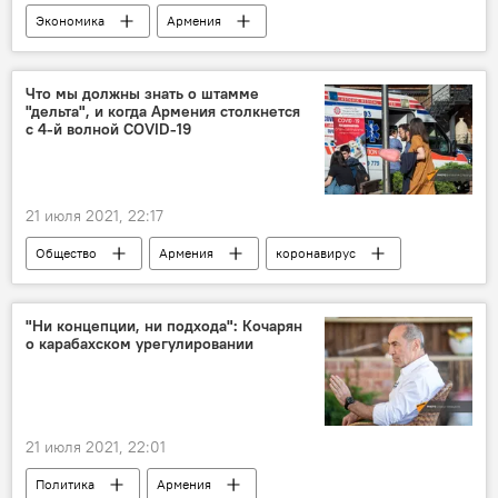
Экономика
Армения
Пашинян Никол
совещание
Новости Армения
правительство
Что мы должны знать о штамме
"дельта", и когда Армения столкнется
с 4-й волной COVID-19
21 июля 2021, 22:17
Общество
Армения
коронавирус
Новости Армения
"Ни концепции, ни подхода": Кочарян
о карабахском урегулировании
21 июля 2021, 22:01
Политика
Армения