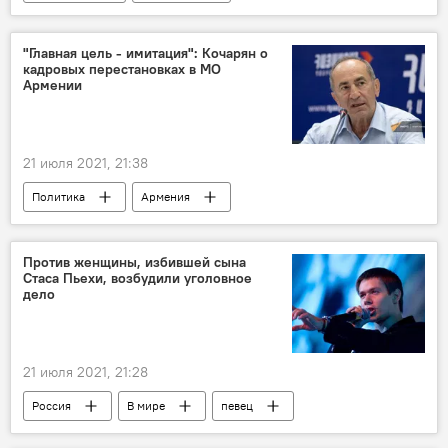
Роберт Кочарян
Новости Армения
урегулирование
"Главная цель - имитация": Кочарян о
кадровых перестановках в МО
Армении
21 июля 2021, 21:38
Политика
Армения
Роберт Кочарян
Против женщины, избившей сына
Стаса Пьехи, возбудили уголовное
дело
21 июля 2021, 21:28
Россия
В мире
певец
ребенок
уголовное дело