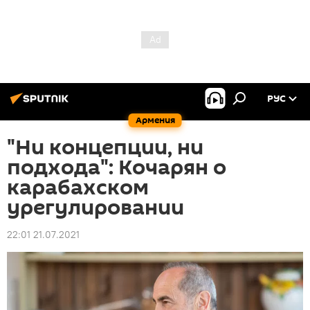
РУС
Армения
"Ни концепции, ни
подхода": Кочарян о
карабахском
урегулировании
22:01 21.07.2021