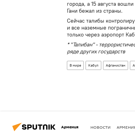
города, а 15 августа вошл
Гани бежал из страны.
Сейчас талибы контролиру
и все наземные пограничн
только через аэропорт Кабу
* "Талибан" - террористиче
ряде других государств
В мире
Кабул
Афганистан
А
Армения
НОВОСТИ
АРМЕНИ