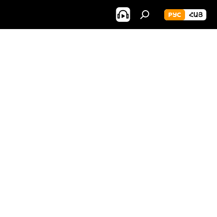
РУС
ՀԱՅ