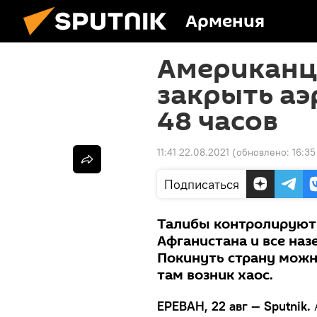
Армения
Американц
закрыть аэ
48 часов
11:41 22.08.2021
(обновлено:
16:35
Подписаться
Талибы контролируют
Афганистана и все на
Покинуть страну можно
там возник хаос.
ЕРЕВАН, 22 авг — Sputnik.
А