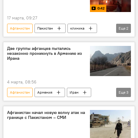
0:42
17 марта, 09:27
Афганистан
Пакистан
клиника
Еще
2
удар
Видео
Две группы афганцев пытались
незаконно проникнуть в Армению из
Ирана
4 марта, 08:56
Афганистан
Армения
Иран
Еще
3
граница
Политика
Новости Армения
Афганистан начал новую волну атак на
границе с Пакистаном – СМИ