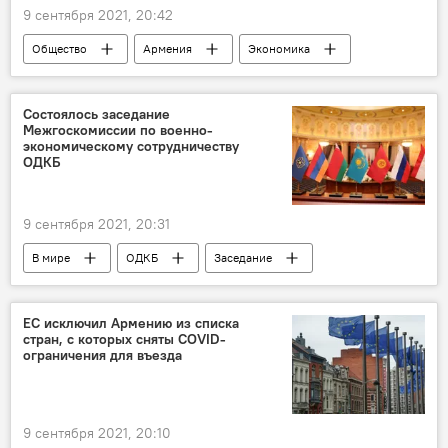
9 сентября 2021, 20:42
Общество
Армения
Экономика
завод
виноград
Сурен Папикян
Новости Армения
Состоялось заседание
Межгоскомиссии по военно-
экономическому сотрудничеству
ОДКБ
9 сентября 2021, 20:31
В мире
ОДКБ
Заседание
ЕС исключил Армению из списка
стран, с которых сняты COVID-
ограничения для въезда
9 сентября 2021, 20:10