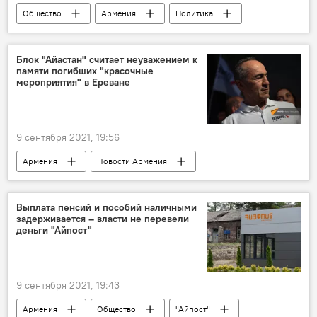
Общество
Армения
Политика
ЕС
коронавирус
въезд
Блок "Айастан" считает неуважением к
памяти погибших "красочные
мероприятия" в Ереване
9 сентября 2021, 19:56
Армения
Новости Армения
Роберт Кочарян
Выплата пенсий и пособий наличными
задерживается – власти не перевели
деньги "Айпост"
9 сентября 2021, 19:43
Армения
Общество
"Айпост"