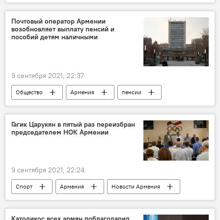
Почтовый оператор Армении
возобновляет выплату пенсий и
пособий детям наличными
9 сентября 2021, 22:37
Общество
Армения
пенсии
"Айпост"
выплата
Гагик Царукян в пятый раз переизбран
председателем НОК Армении
9 сентября 2021, 22:24
Спорт
Армения
Новости Армения
Национальный олимпийский комитет Армении
Гагик Царукян
Католикос всех армян поблагодарил