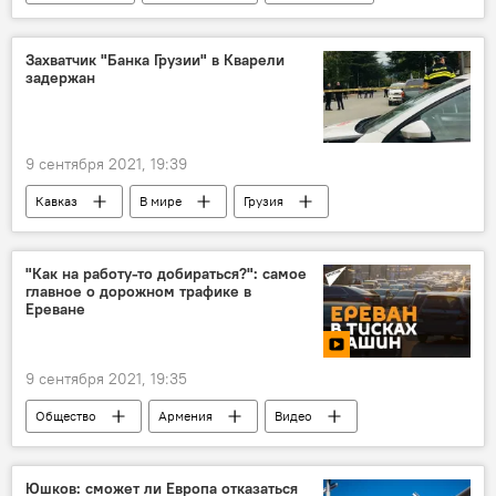
пенсии
Захватчик "Банка Грузии" в Кварели
задержан
9 сентября 2021, 19:39
Кавказ
В мире
Грузия
банк
спецназ
задержание
"Как на работу-то добираться?": самое
главное о дорожном трафике в
Ереване
9 сентября 2021, 19:35
Общество
Армения
Видео
Мультимедиа
город
машины
пассажиры
Новости Армения
Юшков: сможет ли Европа отказаться