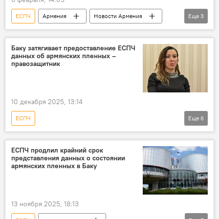
ЕСПЧ
Армения
Новости Армения
Еще
3
Архиепископ Микаэл Аджапахян
Политика
права
Баку затягивает предоставление ЕСПЧ
данных об армянских пленных –
правозащитник
10 декабря 2025, 13:14
ЕСПЧ
Еще
6
Вопрос пленных, заложников, без вести пропавших и погибших в Карабахе
Армения
Новости Армения
ЕСПЧ продлил крайний срок
представления данных о состоянии
Политика
пленный
армянских пленных в Баку
правозащитник
13 ноября 2025, 18:13