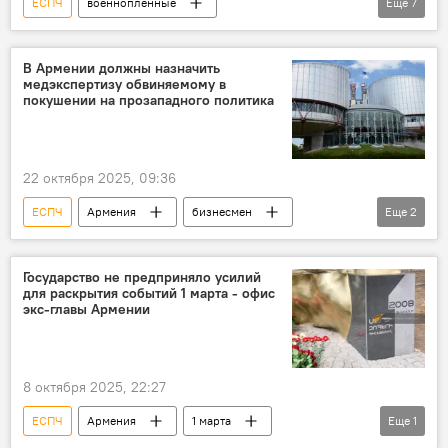
ЕСПЧ
военнопленные
Еще
7
Вопрос пленных, заложников, без вести пропавших и погибших в Карабахе
Армения
Новости Армения
В Армении должны назначить
медэкспертизу обвиняемому в
Политика
Общество
пленный
покушении на прозападного политика
Баку
22 октября 2025, 09:36
ЕСПЧ
Армения
бизнесмен
Еще
2
Политика
Новости Армения
Государство не предприняло усилий
для раскрытия событий 1 марта - офис
экс-главы Армении
8 октября 2025, 22:27
ЕСПЧ
Армения
1 марта
Еще
1