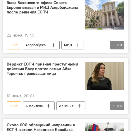
Глава Бакинского офиса Совета
Европы вызван в МИД Азербайджана
после решения ЕСПЧ
22 июня, 19:49
ЕСПЧ
Азербайджан
МИД
Еще
3
Совет Европы
Политика
Армения
Вердикт ЕСПЧ признал преступными
действия Баку против семьи Айка
Торояна: правозащитница
18 июня, 20:01
ЕСПЧ
Аналитика
Армения
Еще
4
Новости Армения
правозащитник
юрист
Сирануш Саакян
Около 600 обращений направили в
ЕСПЧ жители Нагорного Карабаха -