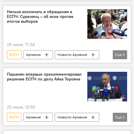
Вопрос пленных, заложников, без вести пропавших и погибших в Карабахе
Армения
Новости Армения
Нельзя исключать и обращения в
ЕСПЧ: Суренянц – об иске против
Рубен Варданян
адвокат
иск
итогов выборов
Политика
Общество
26 июня, 17:34
ЕСПЧ
Армения
Новости Армения
Еще
4
Политика
Вардгес Суренянц
иск
выборы
Пашинян впервые прокомментировал
решение ЕСПЧ по делу Айка Торояна
25 июня, 13:50
ЕСПЧ
Армения
Новости Армения
Еще
2
Политика
Пашинян Никол