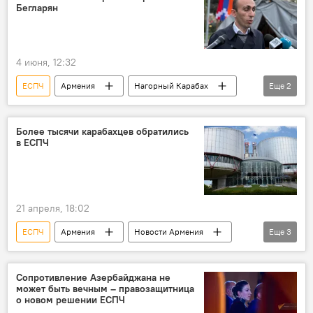
Бегларян
4 июня, 12:32
ЕСПЧ
Армения
Нагорный Карабах
Еще
2
обращение
Политика
Более тысячи карабахцев обратились
в ЕСПЧ
21 апреля, 18:02
ЕСПЧ
Армения
Новости Армения
Еще
3
Политика
Общество
Нагорный Карабах
Сопротивление Азербайджана не
может быть вечным – правозащитница
о новом решении ЕСПЧ