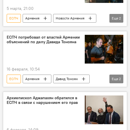
5 марта, 21:00
ЕСПЧ
Армения
Новости Армения
Еще
2
Аналитика
суд
ЕСПЧ потребовал от властей Армении
объяснений по делу Давида Тонояна
16 февраля, 10:54
ЕСПЧ
Армения
Давид Тоноян
Еще
2
Политика
Новости Армения
Архиепископ Аджапахян обратился в
ЕСПЧ в связи с нарушением его прав
6 февраля, 14:09