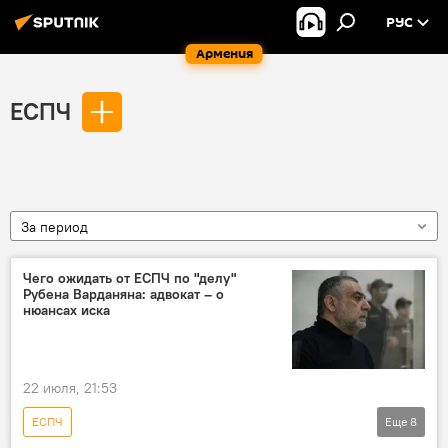
РУС
Армения
ЕСПЧ
За период
Чего ожидать от ЕСПЧ по "делу"
Рубена Варданяна: адвокат – о
нюансах иска
22 июля, 21:53
ЕСПЧ
Еще
8