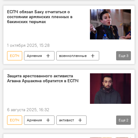
Политика
Новости Армения
ЕСПЧ обязал Баку отчитаться о
состоянии армянских пленных в
бакинских тюрьмах
1 октября 2025, 15:28
ЕСПЧ
Армения
военнопленные
Еще
3
Политика
Сирануш Саакян
Новости Армения
Защита арестованного активиста
Агвана Аршакяна обратится в ЕСПЧ
6 августа 2025, 16:32
ЕСПЧ
Армения
активист
Еще
2
Политика
Новости Армения