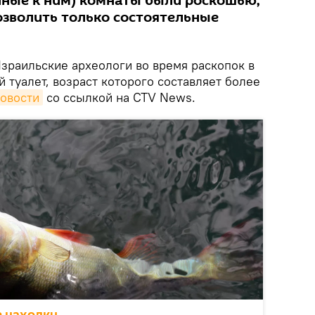
енные к ним) комнаты были роскошью,
озволить только состоятельные
зраильские археологи во время раскопок в
туалет, возраст которого составляет более
овости
со ссылкой на CTV News.
е находки