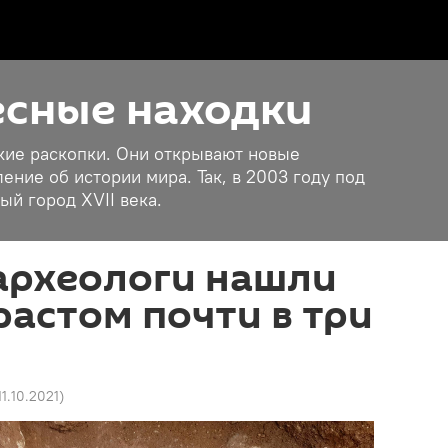
есные находки
кие раскопки. Они открывают новые
ние об истории мира. Так, в 2003 году под
й город XVII века.
археологи нашли
растом почти в три
11.10.2021
)