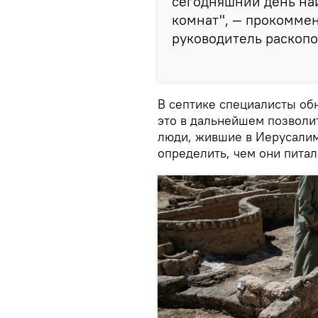
сегодняшний день на
комнат", — прокоммен
руководитель раскопо
В септике специалисты об
это в дальнейшем позволит
люди, жившие в Иерусалиме
определить, чем они питал