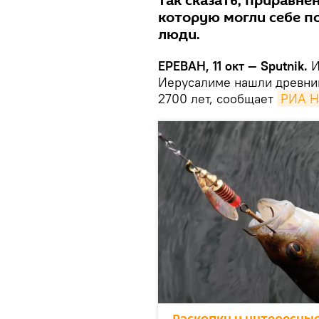
так сказать, приравн
которую могли себе п
люди.
ЕРЕВАН, 11 окт — Sputnik.
И
Иерусалиме нашли древний 
2700 лет, сообщает
РИА Н
Раскопки и интересны