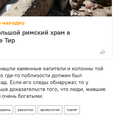
е находки
ольшой римский храм в
е Тир
 нашли каменные капители и колонны той
то где-то поблизости должен был
ад. Если его следы обнаружат, то у
ьше доказательств того, что люди, жившие
и очень богатыми.
зраиль
раскопки
археология
туалет