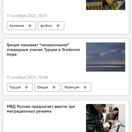
11 октября 2021, 19:51
Армения
футбол
сборная Армении
Румыния
Чемпионат мира
Греция называет "незаконными"
очередные учения Турции в Эгейском
море
11 октября 2021, 19:44
Турция
Греция
Франция
оборона
море
МВД России предлагает ввести три
миграционных режима