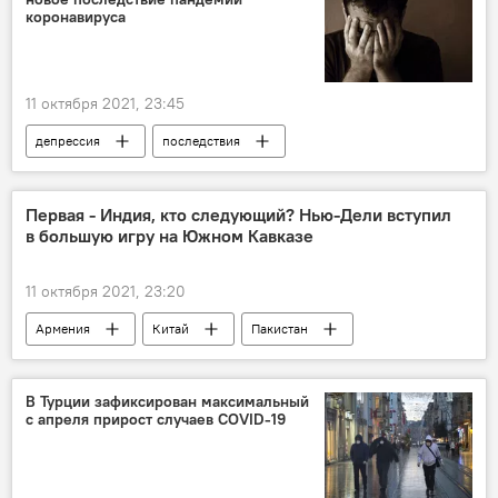
коронавируса
11 октября 2021, 23:45
депрессия
последствия
коронавирус
ученые
врач
Первая - Индия, кто следующий? Нью-Дели вступил
в большую игру на Южном Кавказе
11 октября 2021, 23:20
Армения
Китай
Пакистан
Индия
коммуникации
Аналитика
Иран
В Турции зафиксирован максимальный
с апреля прирост случаев COVID-19