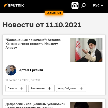
РУС
Армения
Новости от 11.10.2021
"Болезненная пощечина": Аятолла
Хаменеи готов ответить Ильхаму
Алиеву
Артем Ерканян
11 октября 2021, 23:53
В мире
Аналитика
Азербайджан
Колумнисты
Али Хаменеи
Ильхам Алиев
Иран
Депрессия - специалисты установили
новое последствие пандемии