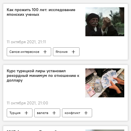
Мартакерт
Как прожить 100 лет: исследование
японских ученых
11 октября 2021, 21:11
Самое интересное
Япония
питание
исследование
долгожители
ученые
Курс турецкой лиры установил
рекордный минимум по отношению к
доллару
11 октября 2021, 21:00
Турция
валюта
конфликт
падение
доллары