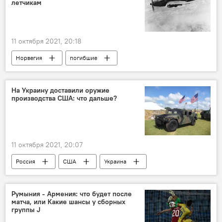
летчикам
11 октября 2021, 20:18
Норвегия
погибшие
военные летчики
памятник
СССР
ВОВ
На Украину доставили оружие
производства США: что дальше?
11 октября 2021, 20:07
Россия
США
Украина
оружие
армия
безопасность
Румыния - Армения: что будет после
матча, или Какие шансы у сборных
группы J