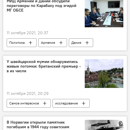
МИД Армении и Дании обсудили
переговоры по Карабаху под эгидой
МГ ОБСЕ
11 октября 2021, 20:37
Политика
Армения
Дания
Новости Армения
отношения
карабахское урегулирование
МГ ОБСЕ
У швейцарской мумии обнаружились
живые потомки: британский премьер -
в их числе
11 октября 2021, 20:29
Самое интересное
исследование
Швейцария
Британия
Борис Джонсон
ученые
В Норвегии открыли памятник
погибшим в 1944 году советским