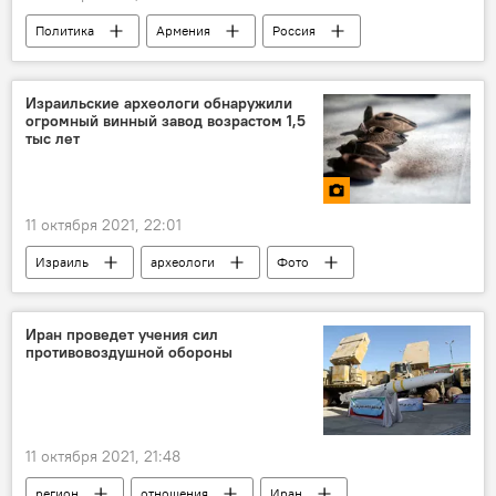
Политика
Армения
Россия
Азербайджан
Грузия
Кавказ
регион
Израильские археологи обнаружили
огромный винный завод возрастом 1,5
тыс лет
11 октября 2021, 22:01
Израиль
археологи
Фото
вино
Иран проведет учения сил
противовоздушной обороны
11 октября 2021, 21:48
регион
отношения
Иран