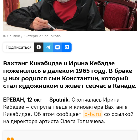
© Sputnik / Екатерина Чеснокова
Подписаться
Вахтанг Кикабидзе и Ирина Кебадзе
поженились в далеком 1965 году. В браке
у них родился сын Константин, который
стал художником и живет сейчас в Канаде.
ЕРЕВАН, 12 окт — Sputnik.
Скончалась Ирина
Кебадзе – супруга певца и киноактера Вахтанга
Кикабидзе. Об этом сообщает
5-tv.ru
со ссылкой
на директора артиста Олега Толмачева.