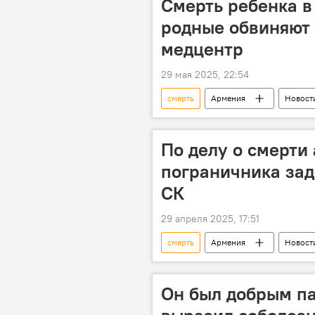
Смерть ребенка в
родные обвиняют 
медцентр
29 мая 2025, 22:54
смерть
Армения
Новост
По делу о смерти
пограничника зад
СК
29 апреля 2025, 17:51
смерть
Армения
Новост
сослуживец
Он был добрым пас