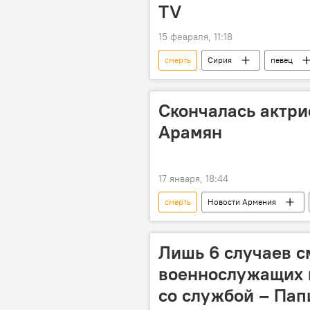
TV
15 февраля, 11:18
смерть
Сирия
певец
Скончалась актри
Арамян
17 января, 18:44
смерть
Новости Армения
Лишь 6 случаев с
военнослужащих в
со службой – Пап