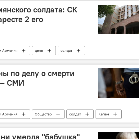
мянского солдата: СК
аресте 2 его
и Армения
дело
солдат
ны по делу о смерти
 – СМИ
и Армения
Общество
солдат
Капан
зни умерла "бабушка"