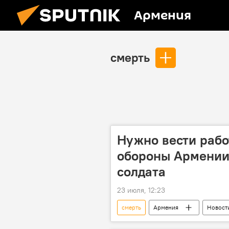
Армения
смерть
Нужно вести рабо
обороны Армении 
солдата
23 июля, 12:23
смерть
Армения
Новост
Политика
Общество