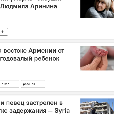
о Людмила Аринина
а востоке Армении от
 годовалый ребенок
ожог
ребенок
и певец застрелен в
ке задержания — Syria