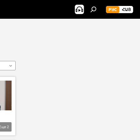
РУС
ՀԱՅ
Еще
2