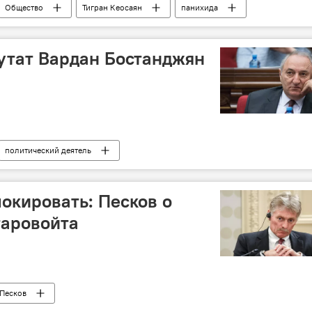
Общество
Тигран Кеосаян
панихида
утат Вардан Бостанджян
политический деятель
шокировать: Песков о
таровойта
Песков