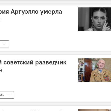
рия Аргуэлло умерла
ы
 советский разведчик
ч
усь