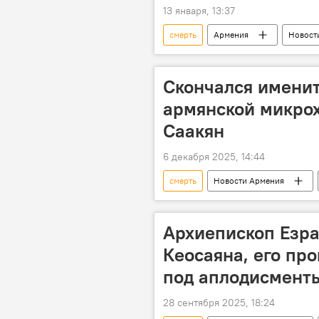
13 января, 13:37
смерть
Армения
Новост
Служба
Сурен Папикян
Скончался именит
армянской микро
Саакян
6 декабря 2025, 14:44
смерть
Новости Армения
Архиепископ Езра
Кеосаяна, его пр
под аплодисмент
28 сентября 2025, 18:24