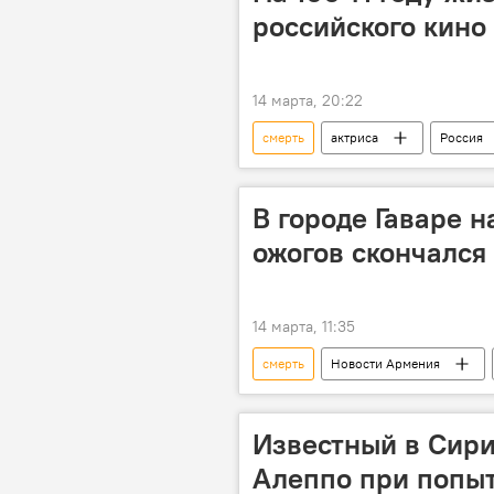
российского кин
14 марта, 20:22
смерть
актриса
Россия
В городе Гаваре н
ожогов скончался
14 марта, 11:35
смерть
Новости Армения
Известный в Сири
Алеппо при попыт