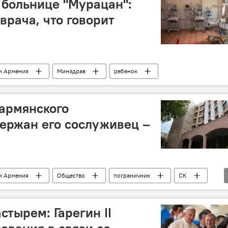
 больнице "Мурацан":
врача, что говорит
и Армения
Минздрав
ребенок
 армянского
ержан его сослуживец –
и Армения
Общество
пограничник
СК
тырем: Гарегин II