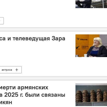
са и телеведущая Зара
актриса
мерти армянских
 2025 г. были связаны
икян