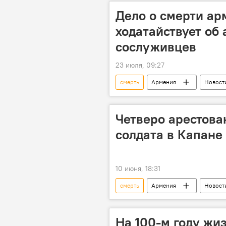
Дело о смерти ар
ходатайствует об 
сослуживцев
23 июля, 09:27
смерть
Армения
Новост
Четверо арестова
солдата в Капане
10 июня, 18:31
смерть
Армения
Новост
На 100-м году жи