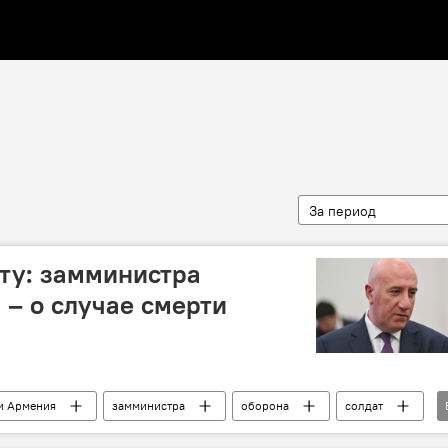
За период
ту: замминистра
– о случае смерти
и Армения
замминистра
оборона
солдат