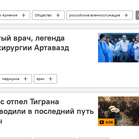
и Армения
Общество
российские военнослужащие
ый врач, легенда
хирургии Артавазд
медицина
врач
с отпел Тиграна
оводили в последний путь
ы
4:06