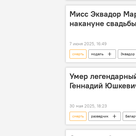
Мисс Эквадор Ма
накануне свадьб
7 июня 2025, 16:49
смерть
модель
Эквадор
Умер легендарный
Геннадий Юшкеви
30 мая 2025, 18:23
смерть
разведчик
Белар