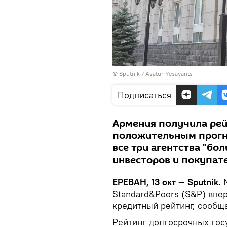
© Sputnik / Asatur Yesayants
Подписаться
Армения получила рейти
положительным прогн
все три агентства "бо
инвесторов и покупат
ЕРЕВАН, 13 окт — Sputnik.
Standard&Poors (S&P) впе
кредитный рейтинг, сообщ
Рейтинг долгосрочных гос