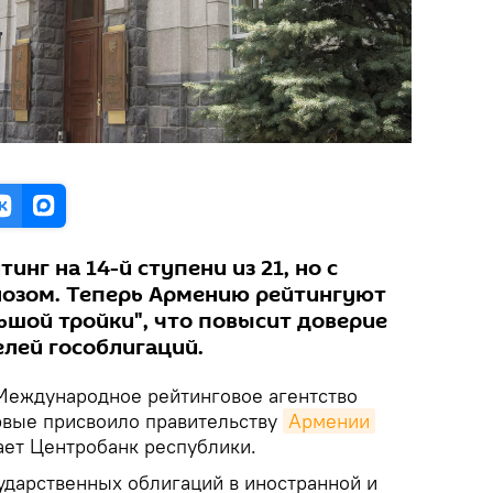
нг на 14-й ступени из 21, но с
озом. Теперь Армению рейтингуют
льшой тройки", что повысит доверие
елей гособлигаций.
Международное рейтинговое агентство
рвые присвоило правительству
Армении
ает Центробанк республики.
ударственных облигаций в иностранной и