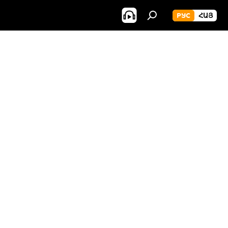
РУС
ՀԱՅ