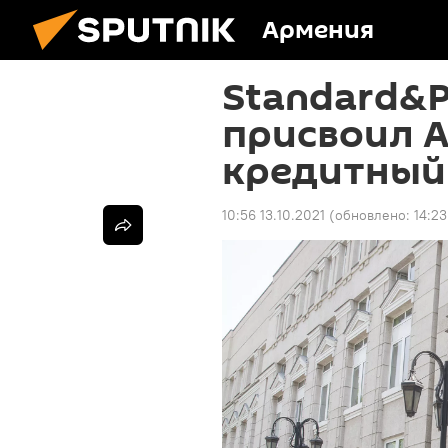
Армения
Standard&P
присвоил 
кредитный
10:56 13.10.2021
(обновлено:
14:23