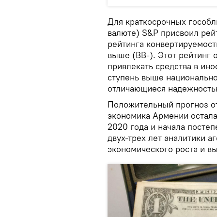
Для краткосрочных гособл
валюте) S&P присвоил рейт
рейтинга конвертируемости 
выше (BB-). Этот рейтинг
привлекать средства в ино
ступень выше национально
отличающиеся надежностью
Положительный прогноз от
экономика Армении остала
2020 года и начала постеп
двух-трех лет аналитики 
экономического роста и в