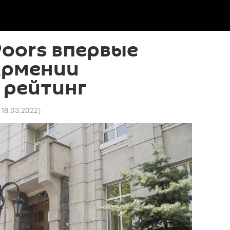
oors впервые
Армении
 рейтинг
 18.03.2022
)