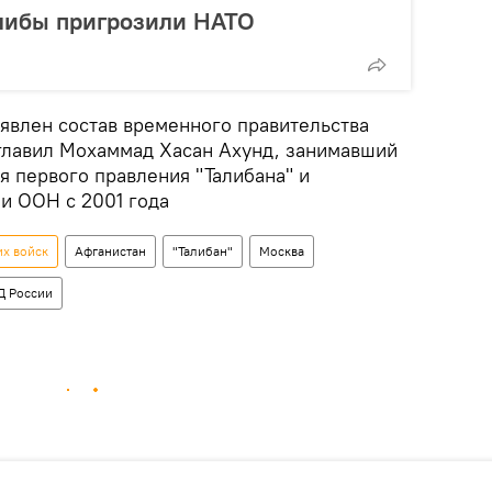
алибы пригрозили НАТО
ъявлен состав временного правительства
главил Мохаммад Хасан Ахунд, занимавший
я первого правления "Талибана" и
и ООН c 2001 года
их войск
Афганистан
"Талибан"
Москва
 России