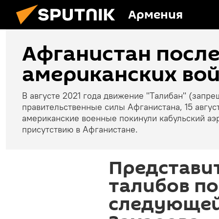
Армения
Афганистан посл
американских вой
В августе 2021 года движение "Tалибaн" (запре
правительственные силы Афганистана, 15 августа
американские военные покинули кабульский аэ
присутствию в Афганистане.
Представи
талибов по
следующей