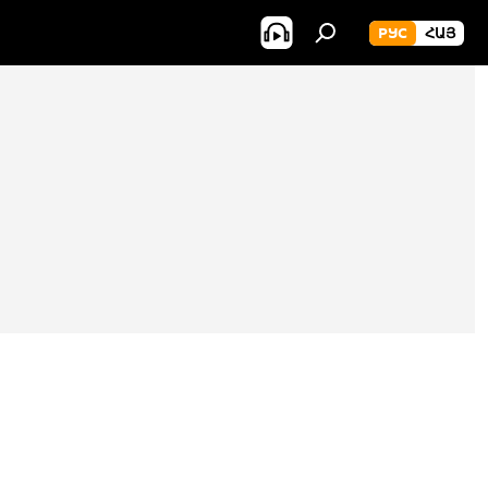
РУС
ՀԱՅ