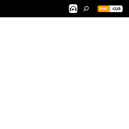
РУС
ՀԱՅ