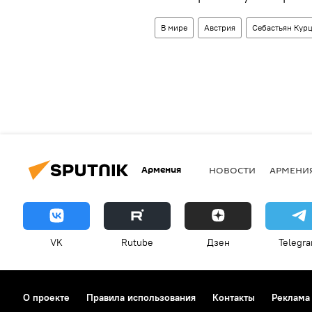
В мире
Австрия
Себастьян Кур
Армения
НОВОСТИ
АРМЕНИ
VK
Rutube
Дзен
Telegr
О проекте
Правила использования
Контакты
Реклама