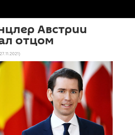
нцлер Австрии
ал отцом
 27.11.2021
)