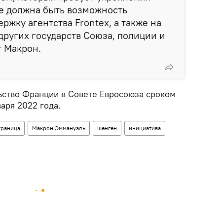
ее должна быть возможность
ржку агентства Frontex, а также на
ругих государств Союза, полиции и
т Макрон.
ьство Франции в Совете Евросоюза сроком
варя 2022 года.
граница
Макрон Эммануэль
шенген
инициатива