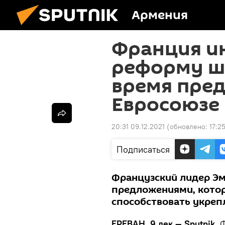
Армения
Франция и
реформу ш
время пред
Евросоюзе
20:31 09.12.2021
(обновлено:
17:2
Подписаться
Французский лидер Эм
предложениями, которы
способствовать укреп
ЕРЕВАН, 9 дек — Sputnik.
Ф