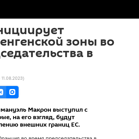
нициирует
енгенской зоны во
седательства в
5 11.08.2023
)
мануэль Макрон выступил с
е, на его взгляд, будут
лению внешних границ ЕС.
ранция во время председательства в