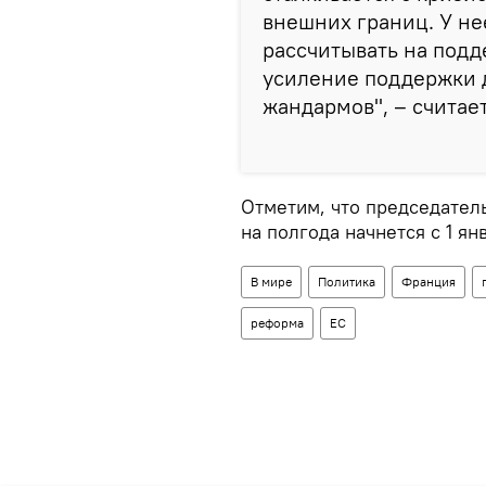
внешних границ. У н
рассчитывать на подде
усиление поддержки д
жандармов", – считае
Отметим, что председател
на полгода начнется с 1 ян
В мире
Политика
Франция
реформа
ЕС