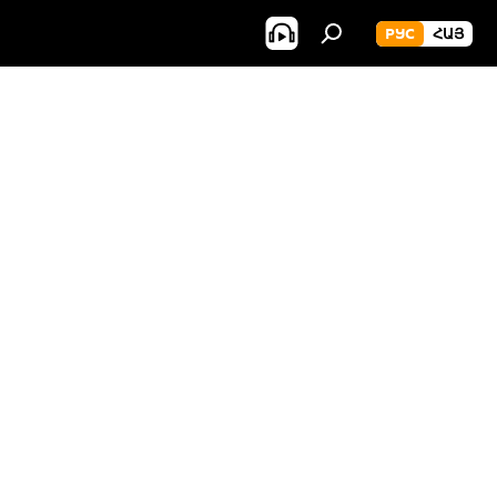
РУС
ՀԱՅ