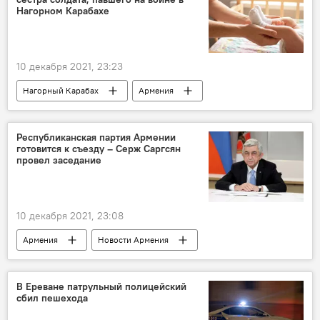
Нагорном Карабахе
10 декабря 2021, 23:23
Нагорный Карабах
Армения
Общество
рождение
девочка
Новости Армения
война
солдат
Республиканская партия Армении
готовится к съезду – Серж Саргсян
провел заседание
10 декабря 2021, 23:08
Армения
Новости Армения
Политика
Серж Саргсян
партия
съезд
РПА
В Ереване патрульный полицейский
сбил пешехода