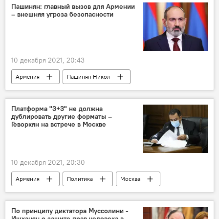
Грузия
регион
платформа
Пашинян: главный вызов для Армении
– внешняя угроза безопасности
Иран
10 декабря 2021, 20:43
Армения
Пашинян Никол
демократия
Новости Армения
Политика
Платформа "3+3" не должна
дублировать другие форматы –
Геворкян на встрече в Москве
10 декабря 2021, 20:30
Армения
Политика
Москва
МИД
формат
сотрудничество
регион
платформа
замминистра
По принципу диктатора Муссолини -
Ишханян о защите прав человека в