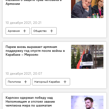
Новости Армения
Армении
10 декабря 2021, 20:21
Армения
Общество
права человека
Ишханян
Париж вновь выражает армянам
поддержку год спустя после войны в
Карабахе – Мирзоян
10 декабря 2021, 20:07
Политика
Нагорный Карабах
Армения
Общество
Франция
поддержка
Новости Армения
Карлсен одержал победу над
Непомнящим и отстоял звание
война
армяне
чемпиона мира по шахматам