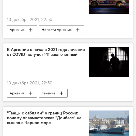
10 декабря 2021, 22:55
Армения
Новости Армения
Общество
Ереван
Происшествия и инциденты в Ереване
В Армении с начала 2021 года лечение
от COVID получил 141 заключенный
наезд
10 декабря 2021, 22:50
Армения
лечение
Новости Армения
коронавирус
Коронавирус в Армении
тюрьма
"Танцы с саблями" у границ России:
почему плавмастерская "Донбасс" не
вышла в Черное море