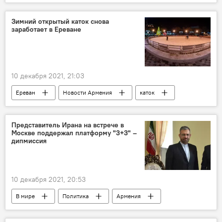
Туризм в Армении
Зимний открытый каток снова
заработает в Ереване
10 декабря 2021, 21:03
Ереван
Новости Армения
каток
Представитель Ирана на встрече в
Москве поддержал платформу "3+3" –
дипмиссия
10 декабря 2021, 20:53
В мире
Политика
Армения
Россия
Азербайджан
Турция