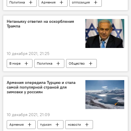
Политика
Армения
оппозиция
Новости Армения
рейтинг
власть
Нетаньяху ответил на оскорбления
Трампа
10 декабря 2021, 21:25
В мире
Политика
Общество
США
Израиль
ответ
Нетаньяху
оскорбление
Армения опередила Турцию и стала
самой популярной страной для
Дональд Трамп
зимовки у россиян
10 декабря 2021, 21:09
Армения
туризм
новости