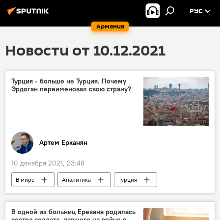
РУС
Армения
Новости от 10.12.2021
Турция - больше не Турция. Почему
Эрдоган переименовал свою страну?
Артем Ерканян
10 декабря 2021, 23:48
В мире
Аналитика
Турция
Колумнисты
В одной из больниц Еревана родилась
сестра солдата, павшего на войне в