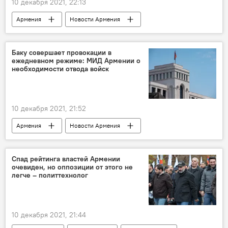
10 декабря 2021, 22:13
Армения
Новости Армения
Политика
Общество
арест
община
Горис
защита
Баку совершает провокации в
ежедневном режиме: МИД Армении о
Менуа Овсепян
бюджет
необходимости отвода войск
освобождение
10 декабря 2021, 21:52
Армения
Новости Армения
Политика
Азербайджан
Баку
МИД
войска
провокация
Спад рейтинга властей Армении
очевиден, но оппозиции от этого не
легче – политтехнолог
10 декабря 2021, 21:44