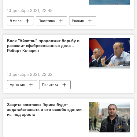
10 декабря 2021, 22:48
В мире
Политика
Россия
Украина
регион
Защита Донбасса. Спецоперация РФ на Украине
Блок "Айастан" продолжит борьбу и
развалит сфабрикованные дела –
безопасность
Черное море
Роберт Кочарян
провокация
10 декабря 2021, 22:32
Армения
Политика
Роберт Кочарян
Новости Армения
блок "Айастан"
борьба
Защита замглавы Гориса будет
ходатайствовать о его освобождении
освобождение
депутат
из-под ареста