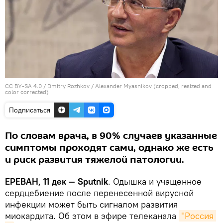
CC BY-SA 4.0
/
Dmitry Rozhkov
/
Alexander Myasnikov (cropped, resized and
color corrected)
Подписаться
По словам врача, в 90% случаев указанные
симптомы проходят сами, однако же есть
и риск развития тяжелой патологии.
ЕРЕВАН, 11 дек — Sputnik
. Одышка и учащенное
сердцебиение после перенесенной вирусной
инфекции может быть сигналом развития
миокардита. Об этом в эфире телеканала
"Россия 