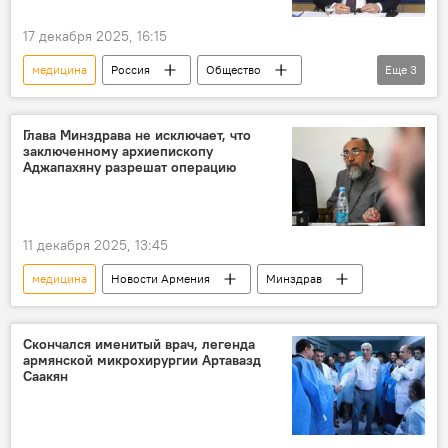
17 декабря 2025, 16:15
медицина
Россия
Общество
Еще
3
Сергей Онищенко
Пресс-центр
пресс-центр Sputnik Армения
Глава Минздрава не исключает, что
заключенному архиепископу
Аджапахяну разрешат операцию
11 декабря 2025, 13:45
медицина
Новости Армения
Минздрав
Скончался именитый врач, легенда
армянской микрохирургии Артавазд
Саакян