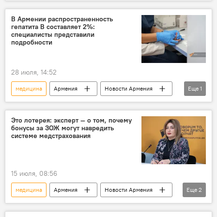
медстрахование
дети
В Армении распространенность
гепатита В составляет 2%:
специалисты представили
подробности
28 июля, 14:52
медицина
Армения
Новости Армения
Еще
1
Гепатит
Это лотерея: эксперт — о том, почему
бонусы за ЗОЖ могут навредить
системе медстрахования
15 июля, 08:56
медицина
Армения
Новости Армения
Еще
2
Общество
страхование