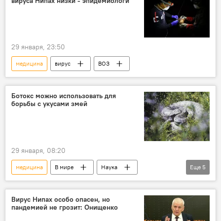
вируса Нипах низки - эпидемиологи
29 января, 23:50
медицина
вирус
ВОЗ
Ботокс можно использовать для
борьбы с укусами змей
29 января, 08:20
медицина
В мире
Наука
Еще
5
противоядие
здоровье
лекарства
исследование
ученые
Вирус Нипах особо опасен, но
пандемией не грозит: Онищенко