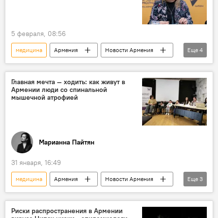
5 февраля, 08:56
медицина
Армения
Новости Армения
Еще
4
Аналитика
детская смертность
здоровье
здравоохранение
Главная мечта — ходить: как живут в
Армении люди со спинальной
мышечной атрофией
Марианна Пайтян
31 января, 16:49
медицина
Армения
Новости Армения
Еще
3
Общество
здоровье
болезнь
Риски распространения в Армении