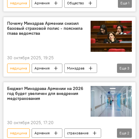
медицина
Армения
Общество
Еще
1
Новости Армения
Почему Минздрав Армении снизил
базовый страховой полис - пояснила
глава ведомства
30 октября 2025, 19:25
медицина
Армения
Минздрав
Еще
3
страхование
Общество
Новости Армения
Бюджет Минздрава Армении на 2026
год будет увеличен для внедрения
медстрахования
30 октября 2025, 17:20
медицина
Армения
страхование
Еще
2