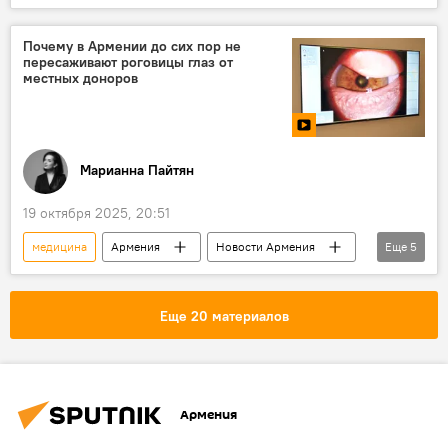
Общество
Новости Армения
Почему в Армении до сих пор не
пересаживают роговицы глаз от
местных доноров
Марианна Пайтян
19 октября 2025, 20:51
медицина
Армения
Новости Армения
Еще
5
донор
глаза
трансплантация
здравоохранение
Видео
Еще 20 материалов
Армения