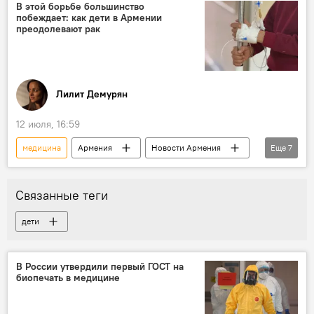
В этой борьбе большинство
побеждает: как дети в Армении
преодолевают рак
Лилит Демурян
12 июля, 16:59
медицина
Армения
Новости Армения
Еще
7
рак
рак крови у детей
онкология
Общество
здоровье
лечение
Связанные теги
здравоохранение
дети
В России утвердили первый ГОСТ на
биопечать в медицине