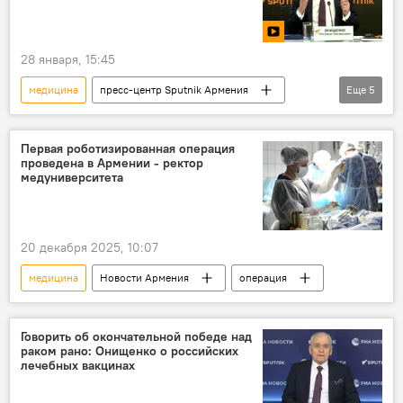
28 января, 15:45
медицина
пресс-центр Sputnik Армения
Еще
5
Пресс-центр
здоровье
вирус
вирусолог
Видео
Первая роботизированная операция
проведена в Армении - ректор
медуниверситета
20 декабря 2025, 10:07
медицина
Новости Армения
операция
Говорить об окончательной победе над
раком рано: Онищенко о российских
лечебных вакцинах