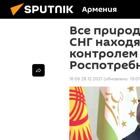
Армения
Все природ
СНГ находя
контролем 
Роспотреб
16:06 28.12.2021
(обновлено:
13:0