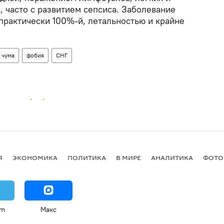
, часто с развитием сепсиса. Заболевание
практически 100%-й, летальностью и крайне
чума
фобия
СНГ
Я
ЭКОНОМИКА
ПОЛИТИКА
В МИРЕ
АНАЛИТИКА
ФОТО
am
Макс