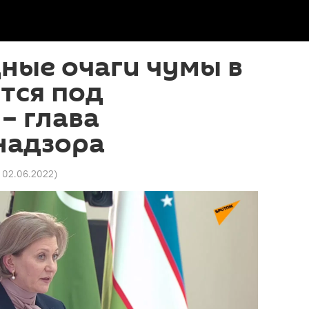
ные очаги чумы в
тся под
– глава
надзора
1 02.06.2022
)