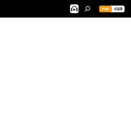
РУС
ՀԱՅ