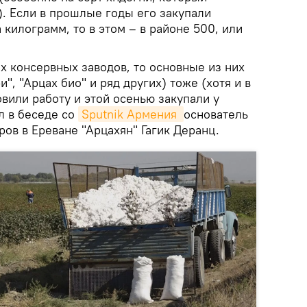
). Если в прошлые годы его закупали
 килограмм, то в этом – в районе 500, или
х консервных заводов, то основные из них
и", "Арцах био" и ряд других) тоже (хотя и в
вили работу и этой осенью закупали у
л в беседе со
Sputnik Армения 
основатель
ров в Ереване "Арцахян" Гагик Деранц.