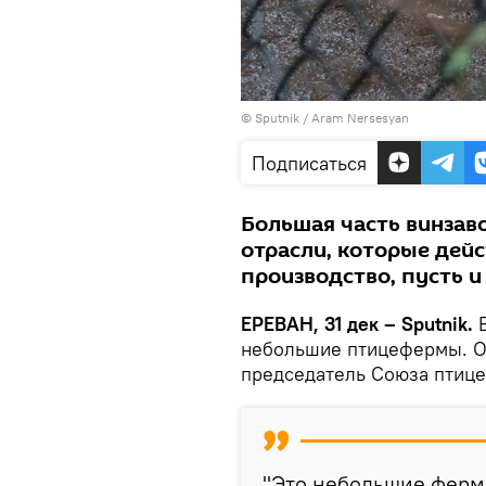
© Sputnik / Aram Nersesyan
Подписаться
Большая часть винзав
отрасли, которые дейс
производство, пусть и
ЕРЕВАН, 31 дек – Sputnik.
небольшие птицефермы. Об
председатель Союза птице
"Это небольшие фермы