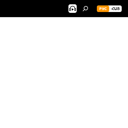
РУС
ՀԱՅ