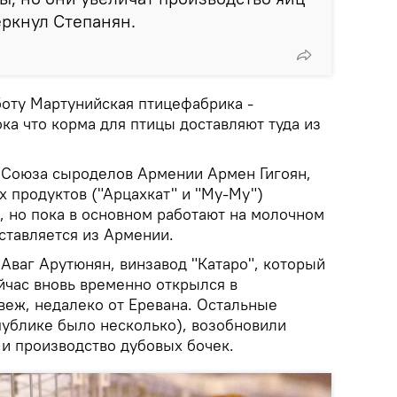
еркнул Степанян.
боту Мартунийская птицефабрика -
ка что корма для птицы доставляют туда из
 Союза сыроделов Армении Армен Гигоян,
 продуктов ("Арцахкат" и "Му-Му")
, но пока в основном работают на молочном
ставляется из Армении.
Аваг Арутюнян, винзавод "Катаро", который
ейчас вновь временно открылся в
еж, недалеко от Еревана. Остальные
публике было несколько), возобновили
 и производство дубовых бочек.