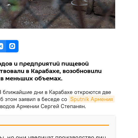
одов и предприятий пищевой
твовали в Карабахе, возобновили
 в меньших объемах.
В ближайшие дни в Карабахе откроются две
 этом заявил в беседе со
Sputnik Армения
водов Армении Сергей Степанян.
, но они увеличат производство яиц