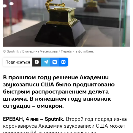
© Sputnik / Екатерина Чеснокова
/
Перейти в фотобанк
Подписаться
В прошлом году решение Академии
звукозаписи США было продиктовано
быстрым распространением дельта-
штамма. В нынешнем году виновник
ситуации – омикрон.
ЕРЕВАН, 4 янв – Sputnik.
Второй год подряд из-за
коронавируса Академия звукозаписи США может
перенести 64-ю церемонию вручения