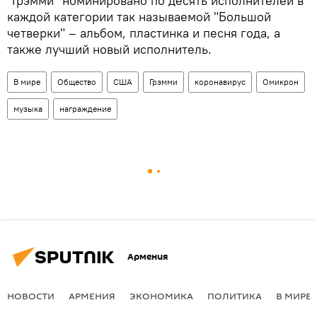
"Грэмми" номинировано по десять исполнителей в
каждой категории так называемой "Большой
четверки" – альбом, пластинка и песня года, а
также лучший новый исполнитель.
В мире
Общество
США
Грэмми
коронавирус
Омикрон
музыка
награждение
Армения
НОВОСТИ
АРМЕНИЯ
ЭКОНОМИКА
ПОЛИТИКА
В МИРЕ