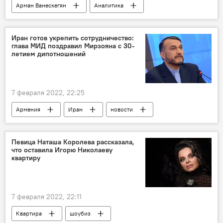
Арман Ванескегян
Аналитика
Политика
В мире
Россия
Китай
центр
Иран готов укрепить сотрудничество:
глава МИД поздравил Мирзояна с 30-
летием дипотношений
7 февраля 2022, 22:25
Армения
Иран
новости
Певица Наташа Королева рассказала,
что оставила Игорю Николаеву
квартиру
7 февраля 2022, 22:11
Квартира
шоубиз