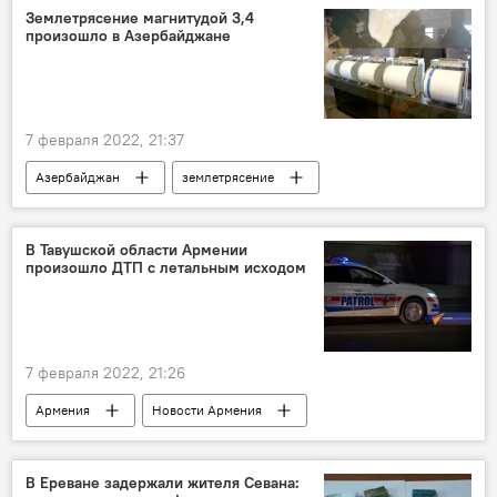
Землетрясение магнитудой 3,4
произошло в Азербайджане
7 февраля 2022, 21:37
Азербайджан
землетрясение
В Тавушской области Армении
произошло ДТП с летальным исходом
7 февраля 2022, 21:26
Армения
Новости Армения
Происшествия и инциденты в Армении
авария
ДТП
В Ереване задержали жителя Севана: